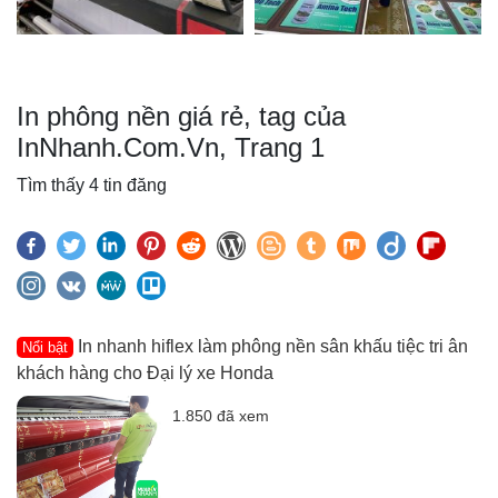
In phông nền giá rẻ, tag của
InNhanh.Com.Vn, Trang 1
Tìm thấy 4 tin đăng
In nhanh hiflex làm phông nền sân khấu tiệc tri ân
Nổi bật
khách hàng cho Đại lý xe Honda
1.850 đã xem