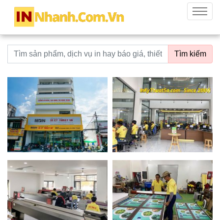
innhanh.com.vn
Menu
Từ khoá tìm kiếm
Tìm kiếm