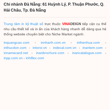
Chi nhánh Đà Nẵng: 61 Huỳnh Lý, P. Thuận Phước, Q.
Hải Châu, Tp. Đà Nẵng
Trung tâm in kỹ thuật số
trực thuộc
VINA
DEIGN
tiếp cận cụ thể
nhu cầu thiết kế và in ấn của khách hàng nhanh dễ dàng qua hệ
thống website chuyên biệt cho Niche Market ngành:
inquangcao.com
-
innhanh.com.vn
-
inthenhua.com
-
inthucdon.com
-
intoroi.vn
-
indecal.com.vn
-
inantem.com
-
innamecard.net
-
inanbrochure.com
-
inancatalogue.com
-
inpp.com.vn
-
inhiflex.com