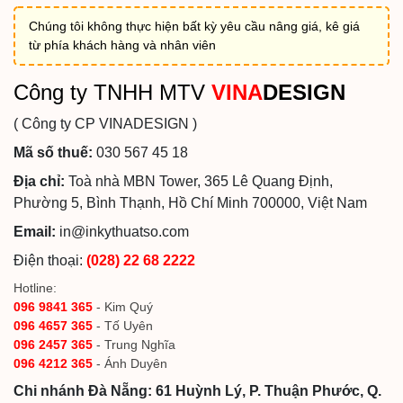
Chúng tôi không thực hiện bất kỳ yêu cầu nâng giá, kê giá
từ phía khách hàng và nhân viên
Công ty TNHH MTV
VINA
DESIGN
( Công ty CP VINADESIGN )
Mã số thuế:
030 567 45 18
Địa chỉ:
Toà nhà MBN Tower, 365 Lê Quang Định,
Phường 5, Bình Thạnh, Hồ Chí Minh 700000, Việt Nam
Email:
in@inkythuatso.com
Điện thoại:
(028) 22 68 2222
Hotline:
096 9841 365
- Kim Quý
096 4657 365
- Tố Uyên
096 2457 365
- Trung Nghĩa
096 4212 365
- Ánh Duyên
Chi nhánh Đà Nẵng: 61 Huỳnh Lý, P. Thuận Phước, Q.