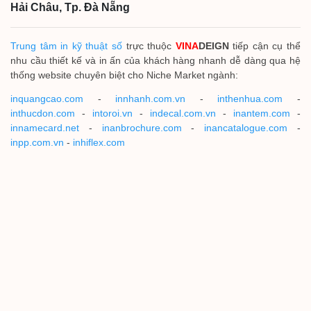
Hải Châu, Tp. Đà Nẵng
Trung tâm in kỹ thuật số
trực thuộc
VINA
DEIGN
tiếp cận cụ thể
nhu cầu thiết kế và in ấn của khách hàng nhanh dễ dàng qua hệ
thống website chuyên biệt cho Niche Market ngành:
inquangcao.com
-
innhanh.com.vn
-
inthenhua.com
-
inthucdon.com
-
intoroi.vn
-
indecal.com.vn
-
inantem.com
-
innamecard.net
-
inanbrochure.com
-
inancatalogue.com
-
inpp.com.vn
-
inhiflex.com