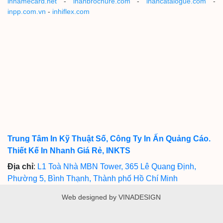
innamecard.net
-
inanbrochure.com
-
inancatalogue.com
-
inpp.com.vn
-
inhiflex.com
Trung Tâm In Kỹ Thuật Số, Công Ty In Ấn Quảng Cáo.
Thiết Kế In Nhanh Giá Rẻ, INKTS
Địa chỉ
:
L1 Toà Nhà MBN Tower, 365 Lê Quang Định,
Phường 5, Bình Thạnh, Thành phố Hồ Chí Minh
Web designed by VINADESIGN