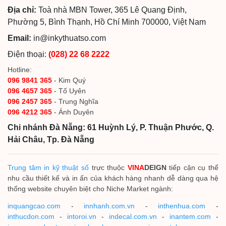
Địa chỉ:
Toà nhà MBN Tower, 365 Lê Quang Định,
Phường 5, Bình Thạnh, Hồ Chí Minh 700000, Việt Nam
Email:
in@inkythuatso.com
Điện thoại:
(028) 22 68 2222
Hotline:
096 9841 365
- Kim Quý
096 4657 365
- Tố Uyên
096 2457 365
- Trung Nghĩa
096 4212 365
- Ánh Duyên
Chi nhánh Đà Nẵng: 61 Huỳnh Lý, P. Thuận Phước, Q.
Hải Châu, Tp. Đà Nẵng
Trung tâm in kỹ thuật số
trực thuộc
VINA
DEIGN
tiếp cận cụ thể
nhu cầu thiết kế và in ấn của khách hàng nhanh dễ dàng qua hệ
thống website chuyên biệt cho Niche Market ngành:
inquangcao.com
-
innhanh.com.vn
-
inthenhua.com
-
inthucdon.com
-
intoroi.vn
-
indecal.com.vn
-
inantem.com
-