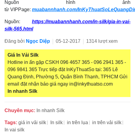
Nguồn hình ảnh
từ VIPPage:
muabannhanh.com/InKyThuatSoLeQuangDi
Nguồn:
https://muabannhanh.com/in-silk/gia-in-vai-
silk-565.html
Đăng bởi
Ngọc Diệp
05-12-2017
1314 lượt xem
Giá In Vải Silk
Hotline in ấn gặp CSKH 096 4657 365 - 096 2941 365 -
096 9841 365 Trực tiếp đặt InKyThuatSo tại: 365 Lê
Quang Định, Phường 5, Quận Bình Thạnh, TPHCM Gửi
email đặt nhận báo giá ngay in@inkythuatso.com
In nhanh Silk
Chuyên mục:
In nhanh Silk
Tags:
giá in vải silk
In silk
in trên lụa
in trên vải silk
In vai silk