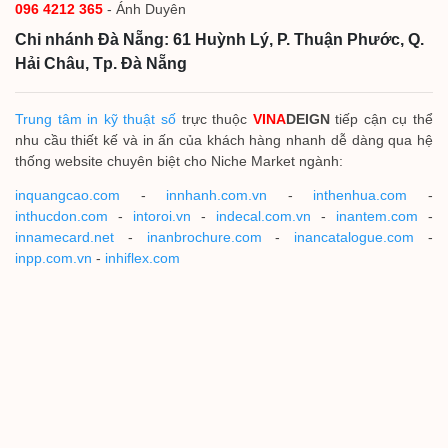
096 4212 365
- Ánh Duyên
Chi nhánh Đà Nẵng: 61 Huỳnh Lý, P. Thuận Phước, Q.
Hải Châu, Tp. Đà Nẵng
Trung tâm in kỹ thuật số
trực thuộc
VINA
DEIGN
tiếp cận cụ thể
nhu cầu thiết kế và in ấn của khách hàng nhanh dễ dàng qua hệ
thống website chuyên biệt cho Niche Market ngành:
inquangcao.com
-
innhanh.com.vn
-
inthenhua.com
-
inthucdon.com
-
intoroi.vn
-
indecal.com.vn
-
inantem.com
-
innamecard.net
-
inanbrochure.com
-
inancatalogue.com
-
inpp.com.vn
-
inhiflex.com