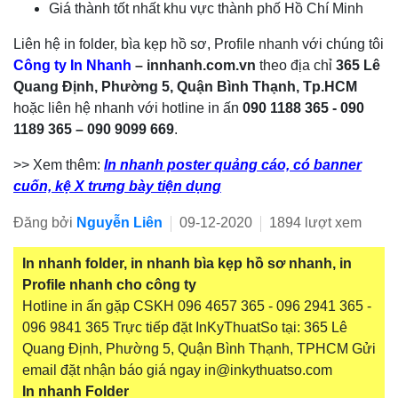
Giá thành tốt nhất khu vực thành phố Hồ Chí Minh
Liên hệ in folder, bìa kẹp hồ sơ, Profile nhanh với chúng tôi
Công ty In Nhanh
– innhanh.com.vn
theo địa chỉ
365 Lê
Quang Định, Phường 5, Quận Bình Thạnh, Tp.HCM
hoặc liên hệ nhanh với hotline in ấn
090 1188 365 - 090
1189 365 – 090 9099 669
.
>> Xem thêm:
In nhanh poster quảng cáo, có banner
cuốn, kệ X trưng bày tiện dụng
Đăng bởi
Nguyễn Liên
09-12-2020
1894 lượt xem
In nhanh folder, in nhanh bìa kẹp hồ sơ nhanh, in
Profile nhanh cho công ty
Hotline in ấn gặp CSKH 096 4657 365 - 096 2941 365 -
096 9841 365 Trực tiếp đặt InKyThuatSo tại: 365 Lê
Quang Định, Phường 5, Quận Bình Thạnh, TPHCM Gửi
email đặt nhận báo giá ngay in@inkythuatso.com
In nhanh Folder