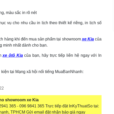
g, màu sắc in rõ nét
hục vụ cho nhu cầu in lịch theo thiết kế riêng, in lịch số
khách hàng khi đến mua sản phẩm tại showroom
xe Kia
của
ông minh nhất dành cho bạn.
om
xe ôtô Kia
của bạn, hãy trực tiếp liên hệ ngay với In
ự kiện tại Mạng xã hội nổi tiếng MuaBanNhanh:
22
 cho showroom xe Kia
941 365 - 096 9841 365 Trực tiếp đặt InKyThuatSo tại:
hạnh, TPHCM Gửi email đặt nhận báo giá ngay