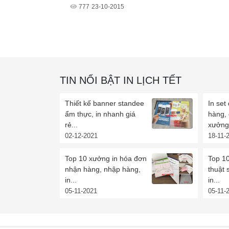
777
23-10-2015
TIN NỔI BẬT IN LỊCH TẾT
Thiết kế banner standee
In set
ẩm thực, in nhanh giá
hàng,
rẻ...
xưởng 
02-12-2021
18-11-
Top 10 xưởng in hóa đơn
Top 10
nhận hàng, nhập hàng,
thuật 
in...
in...
05-11-2021
05-11-