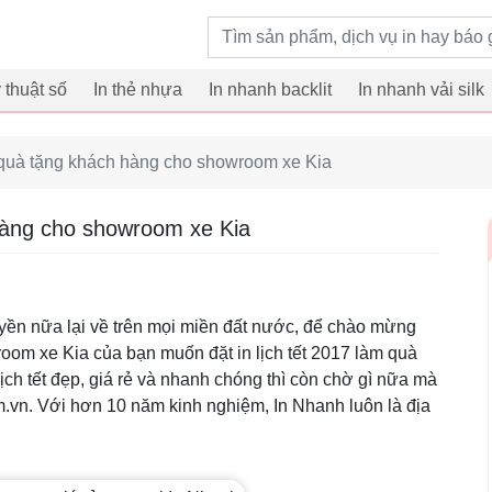
Từ khoá tìm kiếm
ỹ thuật số
In thẻ nhựa
In nhanh backlit
In nhanh vải silk
m quà tặng khách hàng cho showroom xe Kia
 hàng cho showroom xe Kia
uyền nữa lại về trên mọi miền đất nước, để chào mừng
oom xe Kia của bạn muốn đặt in lịch tết 2017 làm quà
ch tết đẹp, giá rẻ và nhanh chóng thì còn chờ gì nữa mà
m.vn. Với hơn 10 năm kinh nghiệm, In Nhanh luôn là địa