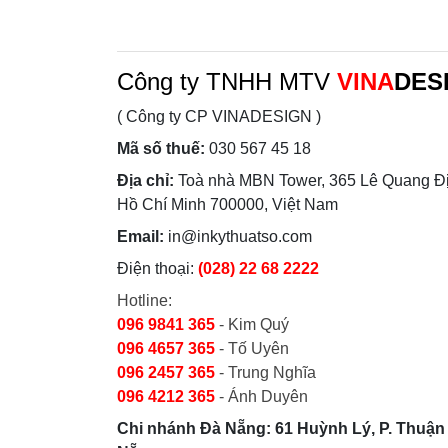
Công ty TNHH MTV
VINA
DES
( Công ty CP VINADESIGN )
Mã số thuế:
030 567 45 18
Địa chỉ:
Toà nhà MBN Tower, 365 Lê Quang Đị
Hồ Chí Minh 700000, Việt Nam
Email:
in@inkythuatso.com
Điện thoại:
(028) 22 68 2222
Hotline:
096 9841 365
- Kim Quý
096 4657 365
- Tố Uyên
096 2457 365
- Trung Nghĩa
096 4212 365
- Ánh Duyên
Chi nhánh Đà Nẵng: 61 Huỳnh Lý, P. Thuận 