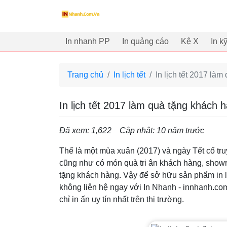
innhanh.com.vn
In nhanh PP
In quảng cáo
Kệ X
In k
Trang chủ
In lịch tết
In lịch tết 2017 là
In lịch tết 2017 làm quà tặng khách
Đã xem: 1,622
Cập nhât: 10 năm trước
Thế là một mùa xuân (2017) và ngày Tết cổ tr
cũng như có món quà tri ân khách hàng, showr
tặng khách hàng. Vậy để sở hữu sản phẩm in lị
không liên hệ ngay với In Nhanh - innhanh.co
chỉ in ấn uy tín nhất trên thị trường.