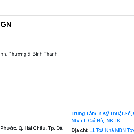
IGN
nh, Phường 5, Bình Thạnh,
Trung Tâm In Kỹ Thuật Số, 
Nhanh Giá Rẻ, INKTS
Phước, Q. Hải Châu, Tp. Đà
Địa chỉ
:
L1 Toà Nhà MBN Tow