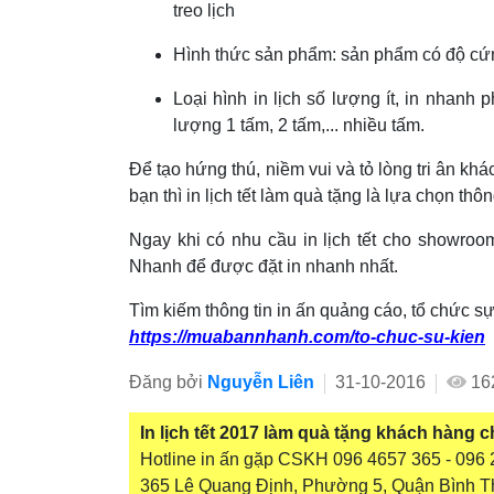
treo lịch
Hình thức sản phẩm: sản phẩm có độ cứn
Loại hình in lịch số lượng ít, in nhanh p
lượng 1 tấm, 2 tấm,... nhiều tấm.
Để tạo hứng thú, niềm vui và tỏ lòng tri ân 
bạn thì in lịch tết làm quà tặng là lựa chọn th
Ngay khi có nhu cầu in lịch tết cho showro
Nhanh để được đặt in nhanh nhất.
Tìm kiếm thông tin in ấn quảng cáo, tổ chức s
https://muabannhanh.com/to-chuc-su-kien
Đăng bởi
Nguyễn Liên
31-10-2016
16
In lịch tết 2017 làm quà tặng khách hàng
Hotline in ấn gặp CSKH 096 4657 365 - 096 2
365 Lê Quang Định, Phường 5, Quận Bình T