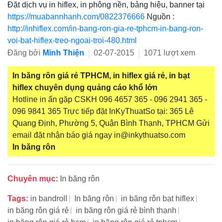
Đặt dịch vụ in hiflex, in phông nền, bảng hiệu, banner tại
https://muabannhanh.com/0822376666
Nguồn :
http://inhiflex.com/in-bang-ron-gia-re-tphcm-in-bang-ron-
voi-bat-hiflex-treo-ngoai-troi-480.html
Đăng bởi
Minh Thiện
02-07-2015
1071 lượt xem
In băng rôn giá rẻ TPHCM, in hiflex giá rẻ, in bạt
hiflex chuyên dụng quảng cáo khổ lớn
Hotline in ấn gặp CSKH 096 4657 365 - 096 2941 365 -
096 9841 365 Trực tiếp đặt InKyThuatSo tại: 365 Lê
Quang Định, Phường 5, Quận Bình Thạnh, TPHCM Gửi
email đặt nhận báo giá ngay in@inkythuatso.com
In băng rôn
Chuyên mục:
In băng rôn
Tags:
in bandroll
In băng rôn
in băng rôn bạt hiflex
in băng rôn giá rẻ
in băng rôn giá rẻ bình thạnh