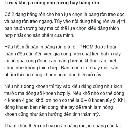
Lưu ý khi gia công cho trưng bày băng rôn
Có 2 dạng băng rôn cho bạn lựa chọn là băng rôn treo dọc
và băng rôn treo ngang. Tùy vào nội dung băng rôn và vị trí
bạn muốn trưng bày mà có thể lựa chọn kiểu dáng thích
hợp nhất cho sản phẩm của mình.
Hầu hết mỗi bản in băng rôn giá rẻ TPHCM được hoàn
thành đều cần đến việc gia công. Với chất liệu bạt in này
thì bỏ qua công đoạn cán màng bởi nó không cần thiết
cũng như không thích hợp. Bạn muốn treo hay móc sản
phẩm thì cần đóng khoen hoặc dán biên xỏ cây.
Nếu như đóng khoen thì tùy vào kiểu dáng cũng như kích
thước mà đóng số khoen hợp lý. Nếu khổ nhỏ có thể đóng
4 khoen 4 góc, khổ lớn hơn có thể là 6 – 8 khoen tùy ý. Khi
đóng khoen bạn nên đóng nhẹ tay để tránh làm hỏng
khoen cũng như ảnh hưởng đến tính thẩm mỹ.
Tham khảo thêm dịch vụ in ấn băng rôn, in quảng cáo tại: