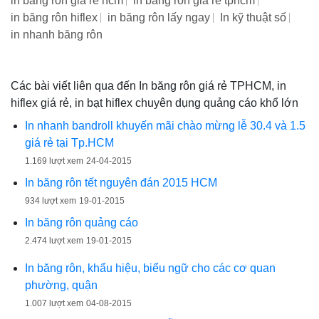
in băng rôn giá rẻ hcm
in băng rôn giá rẻ tphcm
in băng rôn hiflex
in băng rôn lấy ngay
In kỹ thuật số
in nhanh băng rôn
Các bài viết liên qua đến In băng rôn giá rẻ TPHCM, in
hiflex giá rẻ, in bạt hiflex chuyên dụng quảng cáo khổ lớn
In nhanh bandroll khuyến mãi chào mừng lễ 30.4 và 1.5
giá rẻ tại Tp.HCM
1.169 lượt xem
24-04-2015
In băng rôn tết nguyên đán 2015 HCM
934 lượt xem
19-01-2015
In băng rôn quảng cáo
2.474 lượt xem
19-01-2015
In băng rôn, khẩu hiệu, biểu ngữ cho các cơ quan
phường, quận
1.007 lượt xem
04-08-2015