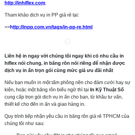
http://inhiflex.com
.
Tham khảo dịch vụ in PP giá rẻ tại:
>>
h
ttp://inpp.com.vn/tags/in-pp-re.html
Liên hệ in ngay với chúng tôi ngay khi có nhu cầu in
hiflex nói chung, in băng rôn nói riêng để nhận được
dịch vụ in ấn trọn gói cùng mức giá ưu đãi nhất
Nếu bạn muốn in một tấm phông nền cho đám cưới hay sự
kiện, hoặc một băng rôn biểu ngữ thì tại
In Kỹ Thuật Số
cung cấp trọn gói dịch vụ in ấn cho bạn, từ khâu tư vấn,
thiết kế cho đến in ấn và giao hàng in.
Quy trình tiếp nhận yêu cầu in băng rôn giá rẻ TPHCM của
chúng tôi như sau: