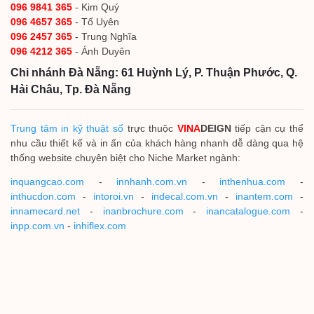
096 9841 365
- Kim Quý
096 4657 365
- Tố Uyên
096 2457 365
- Trung Nghĩa
096 4212 365
- Ánh Duyên
Chi nhánh Đà Nẵng: 61 Huỳnh Lý, P. Thuận Phước, Q.
Hải Châu, Tp. Đà Nẵng
Trung tâm in kỹ thuật số
trực thuộc
VINA
DEIGN
tiếp cận cụ thể
nhu cầu thiết kế và in ấn của khách hàng nhanh dễ dàng qua hệ
thống website chuyên biệt cho Niche Market ngành:
inquangcao.com
-
innhanh.com.vn
-
inthenhua.com
-
inthucdon.com
-
intoroi.vn
-
indecal.com.vn
-
inantem.com
-
innamecard.net
-
inanbrochure.com
-
inancatalogue.com
-
inpp.com.vn
-
inhiflex.com