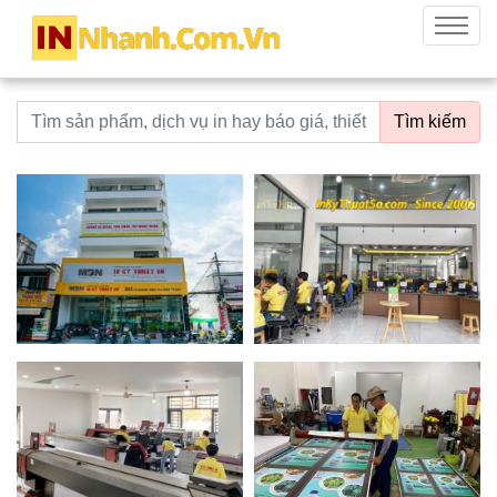
innhanh.com.vn
Menu
Từ khoá tìm kiếm
Tìm kiếm