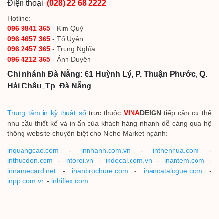
Điện thoại:
(028) 22 68 2222
Hotline:
096 9841 365
- Kim Quý
096 4657 365
- Tố Uyên
096 2457 365
- Trung Nghĩa
096 4212 365
- Ánh Duyên
Chi nhánh Đà Nẵng: 61 Huỳnh Lý, P. Thuận Phước, Q.
Hải Châu, Tp. Đà Nẵng
Trung tâm in kỹ thuật số
trực thuộc
VINA
DEIGN
tiếp cận cụ thể
nhu cầu thiết kế và in ấn của khách hàng nhanh dễ dàng qua hệ
thống website chuyên biệt cho Niche Market ngành:
inquangcao.com
-
innhanh.com.vn
-
inthenhua.com
-
inthucdon.com
-
intoroi.vn
-
indecal.com.vn
-
inantem.com
-
innamecard.net
-
inanbrochure.com
-
inancatalogue.com
-
inpp.com.vn
-
inhiflex.com