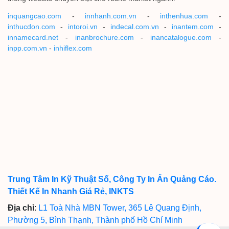
inquangcao.com
-
innhanh.com.vn
-
inthenhua.com
-
inthucdon.com
-
intoroi.vn
-
indecal.com.vn
-
inantem.com
-
innamecard.net
-
inanbrochure.com
-
inancatalogue.com
-
inpp.com.vn
-
inhiflex.com
Trung Tâm In Kỹ Thuật Số, Công Ty In Ấn Quảng Cáo.
Thiết Kế In Nhanh Giá Rẻ, INKTS
Địa chỉ
:
L1 Toà Nhà MBN Tower, 365 Lê Quang Định,
Phường 5, Bình Thạnh, Thành phố Hồ Chí Minh