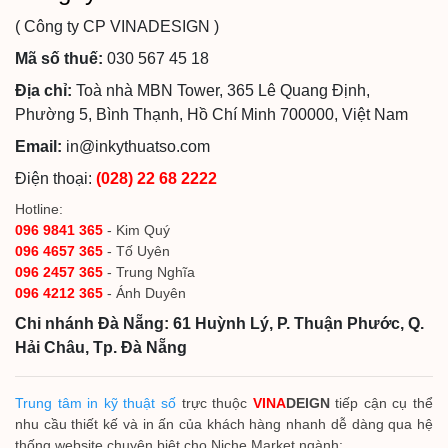
( Công ty CP VINADESIGN )
Mã số thuế:
030 567 45 18
Địa chỉ:
Toà nhà MBN Tower, 365 Lê Quang Định,
Phường 5, Bình Thạnh, Hồ Chí Minh 700000, Việt Nam
Email:
in@inkythuatso.com
Điện thoại:
(028) 22 68 2222
Hotline:
096 9841 365
- Kim Quý
096 4657 365
- Tố Uyên
096 2457 365
- Trung Nghĩa
096 4212 365
- Ánh Duyên
Chi nhánh Đà Nẵng: 61 Huỳnh Lý, P. Thuận Phước, Q.
Hải Châu, Tp. Đà Nẵng
Trung tâm in kỹ thuật số
trực thuộc
VINA
DEIGN
tiếp cận cụ thể
nhu cầu thiết kế và in ấn của khách hàng nhanh dễ dàng qua hệ
thống website chuyên biệt cho Niche Market ngành: