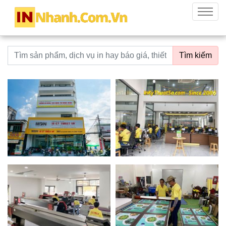
innhanh.com.vn
Menu
Từ khoá tìm kiếm
Tìm kiếm