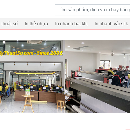
Từ khoá tìm kiếm
ỹ thuật số
In thẻ nhựa
In nhanh backlit
In nhanh vải silk