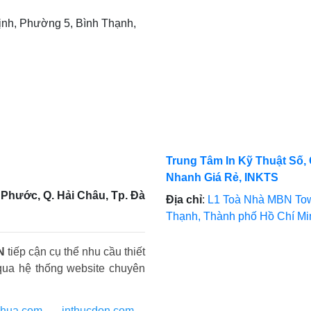
nh, Phường 5, Bình Thạnh,
Trung Tâm In Kỹ Thuật Số, 
Nhanh Giá Rẻ, INKTS
Phước, Q. Hải Châu, Tp. Đà
Địa chỉ
:
L1 Toà Nhà MBN Tow
Thạnh, Thành phố Hồ Chí M
N
tiếp cận cụ thể nhu cầu thiết
qua hệ thống website chuyên
nhua.com
-
inthucdon.com
-