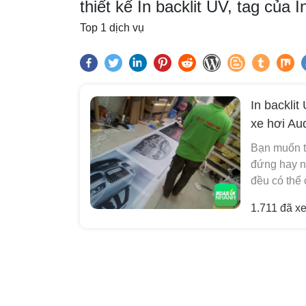
thiết kế In backlit UV, tag củ
Top 1 dịch vụ
In backlit
xe hơi Au
Bạn muốn t
đứng hay n
đều có thể 
1.711 đã x