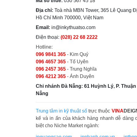
Mã số thuế:
030 567 45 18
Địa chỉ:
Toà nhà MBN Tower, 365 Lê Quang Đị
Hồ Chí Minh 700000, Việt Nam
Email:
in@inkythuatso.com
Điện thoại:
(028) 22 68 2222
Hotline:
096 9841 365
- Kim Quý
096 4657 365
- Tố Uyên
096 2457 365
- Trung Nghĩa
096 4212 365
- Ánh Duyên
Chi nhánh Đà Nẵng: 61 Huỳnh Lý, P. Thuận 
Nẵng
Trung tâm in kỹ thuật số
trực thuộc
VINA
DEIG
kế và in ấn của khách hàng nhanh dễ dàng 
biệt cho Niche Market ngành:
inquangcao.com
-
innhanh.com.vn
-
inthe