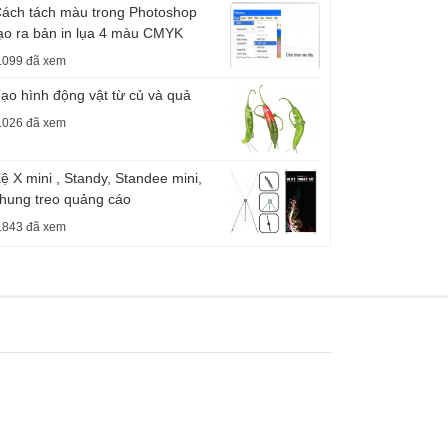
ách tách màu trong Photoshop
ạo ra bản in lụa 4 màu CMYK
.099 đã xem
ạo hình động vật từ củ và quả
.026 đã xem
ệ X mini , Standy, Standee mini,
hung treo quảng cáo
.843 đã xem