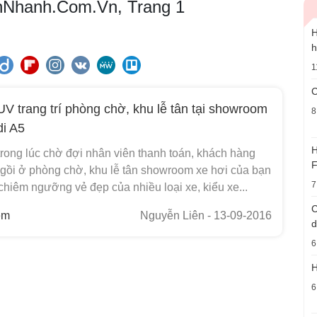
a InNhanh.Com.Vn, Trang 1
H
h
1
C
 UV trang trí phòng chờ, khu lễ tân tại showroom
8
di A5
H
rong lúc chờ đợi nhân viên thanh toán, khách hàng
F
gồi ở phòng chờ, khu lễ tân showroom xe hơi của bạn
7
chiêm ngưỡng vẻ đẹp của nhiều loại xe, kiểu xe...
C
em
Nguyễn Liên
- 13-09-2016
d
6
H
6