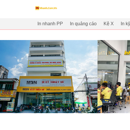
innhanh.com.vn
In nhanh PP
In quảng cáo
Kệ X
In k