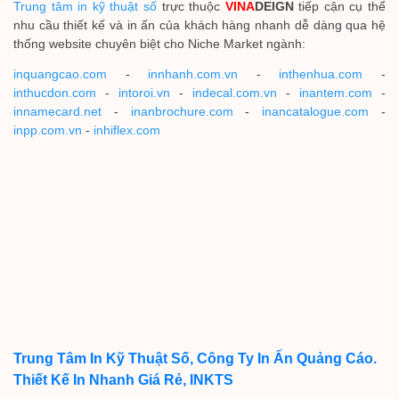
Trung tâm in kỹ thuật số
trực thuộc
VINA
DEIGN
tiếp cận cụ thể
nhu cầu thiết kế và in ấn của khách hàng nhanh dễ dàng qua hệ
thống website chuyên biệt cho Niche Market ngành:
inquangcao.com
-
innhanh.com.vn
-
inthenhua.com
-
inthucdon.com
-
intoroi.vn
-
indecal.com.vn
-
inantem.com
-
innamecard.net
-
inanbrochure.com
-
inancatalogue.com
-
inpp.com.vn
-
inhiflex.com
Trung Tâm In Kỹ Thuật Số, Công Ty In Ấn Quảng Cáo.
Thiết Kế In Nhanh Giá Rẻ, INKTS