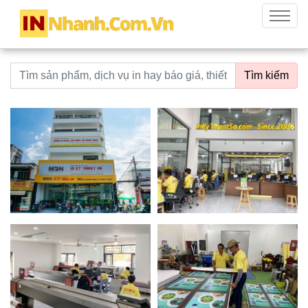
innhanh.com.vn
Menu
Từ khoá tìm kiếm
Tìm kiếm