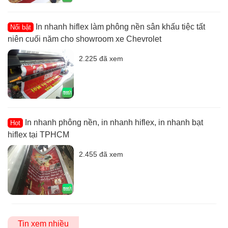
In nhanh hiflex làm phông nền sân khấu tiệc tất
Nổi bật
niên cuối năm cho showroom xe Chevrolet
2.225 đã xem
In nhanh phông nền, in nhanh hiflex, in nhanh bạt
Hot
hiflex tại TPHCM
2.455 đã xem
Tin xem nhiều