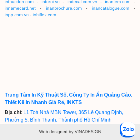
inthucdon.com
-
intoroi.vn
-
indecal.com.vn
-
inantem.com
-
innamecard.net
-
inanbrochure.com
-
inancatalogue.com
-
inpp.com.vn
-
inhiflex.com
Trung Tâm In Kỹ Thuật Số, Công Ty In Ấn Quảng Cáo.
Thiết Kế In Nhanh Giá Rẻ, INKTS
Địa chỉ
:
L1 Toà Nhà MBN Tower, 365 Lê Quang Định,
Phường 5, Bình Thạnh, Thành phố Hồ Chí Minh
Web designed by VINADESIGN