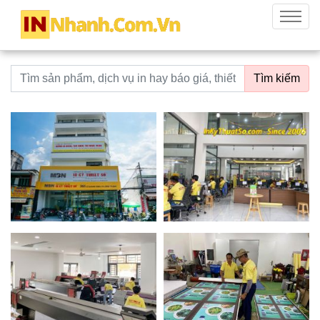
innhanh.com.vn
Menu
Từ khoá tìm kiếm
Tìm kiếm