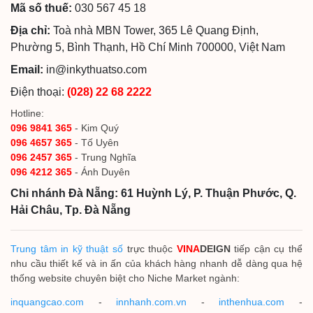
Mã số thuế:
030 567 45 18
Địa chỉ:
Toà nhà MBN Tower, 365 Lê Quang Định,
Phường 5, Bình Thạnh, Hồ Chí Minh 700000, Việt Nam
Email:
in@inkythuatso.com
Điện thoại:
(028) 22 68 2222
Hotline:
096 9841 365
- Kim Quý
096 4657 365
- Tố Uyên
096 2457 365
- Trung Nghĩa
096 4212 365
- Ánh Duyên
Chi nhánh Đà Nẵng: 61 Huỳnh Lý, P. Thuận Phước, Q.
Hải Châu, Tp. Đà Nẵng
Trung tâm in kỹ thuật số
trực thuộc
VINA
DEIGN
tiếp cận cụ thể
nhu cầu thiết kế và in ấn của khách hàng nhanh dễ dàng qua hệ
thống website chuyên biệt cho Niche Market ngành:
inquangcao.com
-
innhanh.com.vn
-
inthenhua.com
-