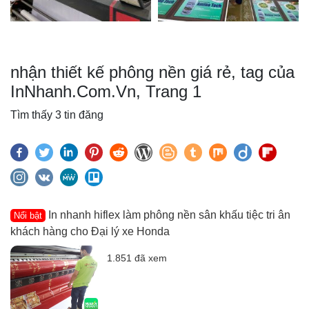
nhận thiết kế phông nền giá rẻ, tag của
InNhanh.Com.Vn, Trang 1
Tìm thấy 3 tin đăng
In nhanh hiflex làm phông nền sân khấu tiệc tri ân
Nổi bật
khách hàng cho Đại lý xe Honda
1.851 đã xem