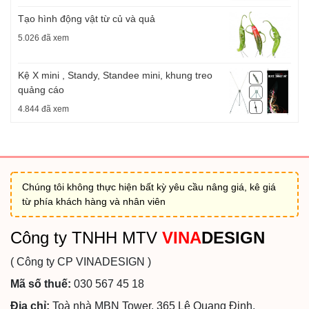
Tạo hình động vật từ củ và quả
5.026 đã xem
Kệ X mini , Standy, Standee mini, khung treo
quảng cáo
4.844 đã xem
Chúng tôi không thực hiện bất kỳ yêu cầu nâng giá, kê giá
từ phía khách hàng và nhân viên
Công ty TNHH MTV
VINA
DESIGN
( Công ty CP VINADESIGN )
Mã số thuế:
030 567 45 18
Địa chỉ:
Toà nhà MBN Tower, 365 Lê Quang Định,