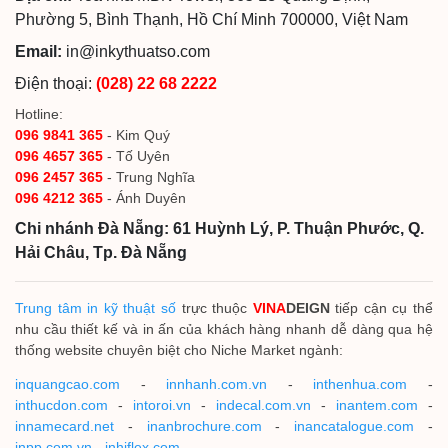
Phường 5, Bình Thạnh, Hồ Chí Minh 700000, Việt Nam
Email:
in@inkythuatso.com
Điện thoại:
(028) 22 68 2222
Hotline:
096 9841 365
- Kim Quý
096 4657 365
- Tố Uyên
096 2457 365
- Trung Nghĩa
096 4212 365
- Ánh Duyên
Chi nhánh Đà Nẵng: 61 Huỳnh Lý, P. Thuận Phước, Q.
Hải Châu, Tp. Đà Nẵng
Trung tâm in kỹ thuật số
trực thuộc
VINA
DEIGN
tiếp cận cụ thể
nhu cầu thiết kế và in ấn của khách hàng nhanh dễ dàng qua hệ
thống website chuyên biệt cho Niche Market ngành:
inquangcao.com
-
innhanh.com.vn
-
inthenhua.com
-
inthucdon.com
-
intoroi.vn
-
indecal.com.vn
-
inantem.com
-
innamecard.net
-
inanbrochure.com
-
inancatalogue.com
-
inpp.com.vn
-
inhiflex.com