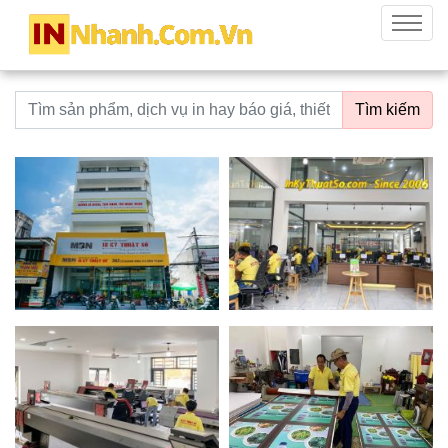
innhanh.com.vn
Menu
Từ khoá tìm kiếm
Tìm kiếm