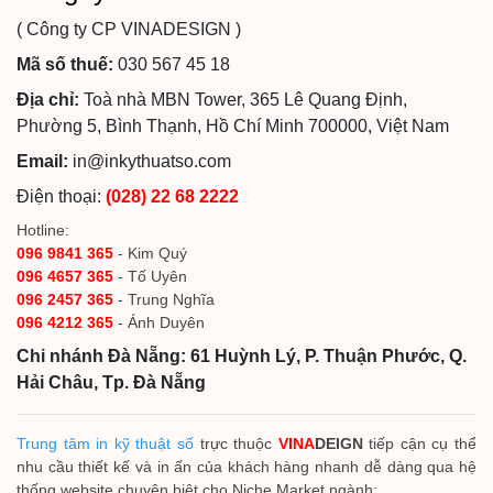
( Công ty CP VINADESIGN )
Mã số thuế:
030 567 45 18
Địa chỉ:
Toà nhà MBN Tower, 365 Lê Quang Định,
Phường 5, Bình Thạnh, Hồ Chí Minh 700000, Việt Nam
Email:
in@inkythuatso.com
Điện thoại:
(028) 22 68 2222
Hotline:
096 9841 365
- Kim Quý
096 4657 365
- Tố Uyên
096 2457 365
- Trung Nghĩa
096 4212 365
- Ánh Duyên
Chi nhánh Đà Nẵng: 61 Huỳnh Lý, P. Thuận Phước, Q.
Hải Châu, Tp. Đà Nẵng
Trung tâm in kỹ thuật số
trực thuộc
VINA
DEIGN
tiếp cận cụ thể
nhu cầu thiết kế và in ấn của khách hàng nhanh dễ dàng qua hệ
thống website chuyên biệt cho Niche Market ngành: