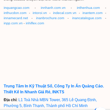
inquangcao.com
-
innhanh.com.vn
-
inthenhua.com
-
inthucdon.com
-
intoroi.vn
-
indecal.com.vn
-
inantem.com
-
innamecard.net
-
inanbrochure.com
-
inancatalogue.com
-
inpp.com.vn
-
inhiflex.com
Trung Tâm In Kỹ Thuật Số, Công Ty In Ấn Quảng Cáo.
Thiết Kế In Nhanh Giá Rẻ, INKTS
Địa chỉ
:
L1 Toà Nhà MBN Tower, 365 Lê Quang Định,
Phường 5, Bình Thạnh, Thành phố Hồ Chí Minh