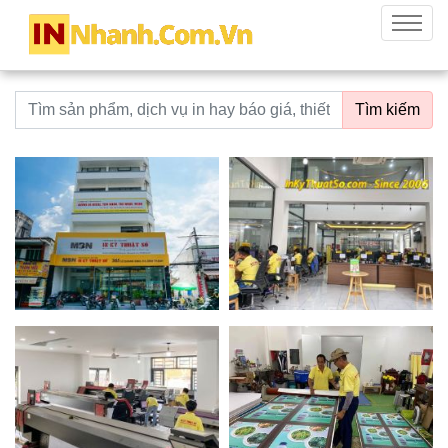
innhanh.com.vn
Menu
Từ khoá tìm kiếm
Tìm kiếm