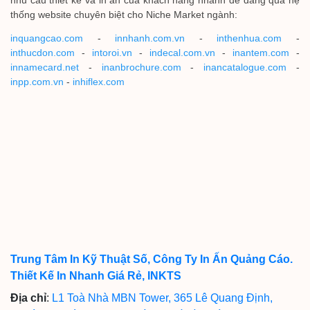
nhu cầu thiết kế và in ấn của khách hàng nhanh dễ dàng qua hệ
thống website chuyên biệt cho Niche Market ngành:
inquangcao.com
-
innhanh.com.vn
-
inthenhua.com
-
inthucdon.com
-
intoroi.vn
-
indecal.com.vn
-
inantem.com
-
innamecard.net
-
inanbrochure.com
-
inancatalogue.com
-
inpp.com.vn
-
inhiflex.com
Trung Tâm In Kỹ Thuật Số, Công Ty In Ấn Quảng Cáo.
Thiết Kế In Nhanh Giá Rẻ, INKTS
Địa chỉ
:
L1 Toà Nhà MBN Tower, 365 Lê Quang Định,