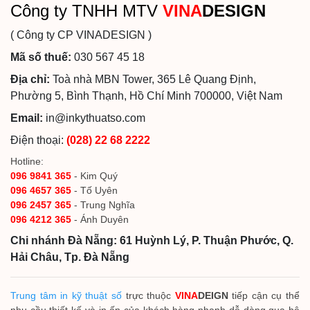
Công ty TNHH MTV
VINA
DESIGN
( Công ty CP VINADESIGN )
Mã số thuế:
030 567 45 18
Địa chỉ:
Toà nhà MBN Tower, 365 Lê Quang Định,
Phường 5, Bình Thạnh, Hồ Chí Minh 700000, Việt Nam
Email:
in@inkythuatso.com
Điện thoại:
(028) 22 68 2222
Hotline:
096 9841 365
- Kim Quý
096 4657 365
- Tố Uyên
096 2457 365
- Trung Nghĩa
096 4212 365
- Ánh Duyên
Chi nhánh Đà Nẵng: 61 Huỳnh Lý, P. Thuận Phước, Q.
Hải Châu, Tp. Đà Nẵng
Trung tâm in kỹ thuật số
trực thuộc
VINA
DEIGN
tiếp cận cụ thể