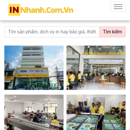
innhanh.com.vn
Menu
Từ khoá tìm kiếm
Tìm kiếm