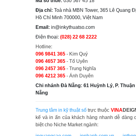
Mã số thuế:
030 567 45 18
Địa chỉ:
Toà nhà MBN Tower, 365 Lê Quang Đị
Hồ Chí Minh 700000, Việt Nam
Email:
in@inkythuatso.com
Điện thoại:
(028) 22 68 2222
Hotline:
096 9841 365
- Kim Quý
096 4657 365
- Tố Uyên
096 2457 365
- Trung Nghĩa
096 4212 365
- Ánh Duyên
Chi nhánh Đà Nẵng: 61 Huỳnh Lý, P. Thuận 
Nẵng
Trung tâm in kỹ thuật số
trực thuộc
VINA
DEIG
kế và in ấn của khách hàng nhanh dễ dàng 
biệt cho Niche Market ngành:
inquangcao.com
-
innhanh.com.vn
-
inthe