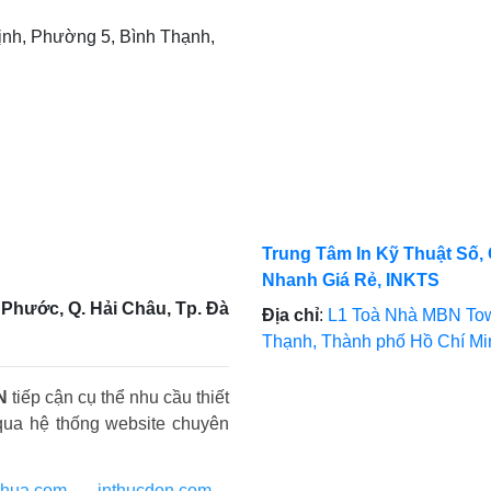
nh, Phường 5, Bình Thạnh,
Trung Tâm In Kỹ Thuật Số, 
Nhanh Giá Rẻ, INKTS
Phước, Q. Hải Châu, Tp. Đà
Địa chỉ
:
L1 Toà Nhà MBN Tow
Thạnh, Thành phố Hồ Chí M
N
tiếp cận cụ thể nhu cầu thiết
qua hệ thống website chuyên
nhua.com
-
inthucdon.com
-