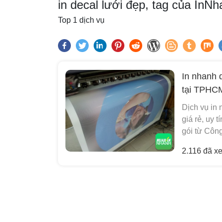
in decal lưới đẹp, tag của In
Top 1 dịch vụ
In nhanh d
tại TPHC
Dịch vụ in 
giá rẻ, uy 
gói từ Công
2.116 đã x