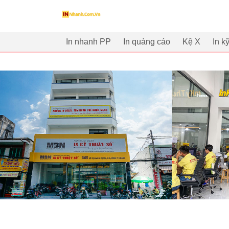
innhanh.com.vn
In nhanh PP
In quảng cáo
Kệ X
In k