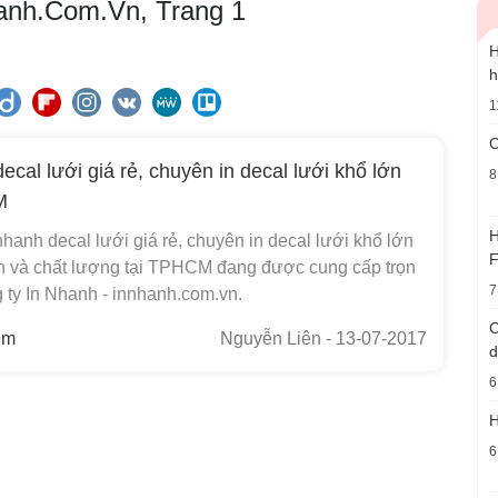
Nhanh.Com.Vn, Trang 1
H
h
1
C
ecal lưới giá rẻ, chuyên in decal lưới khổ lớn
8
M
H
nhanh decal lưới giá rẻ, chuyên in decal lưới khổ lớn
F
tín và chất lượng tại TPHCM đang được cung cấp trọn
7
 ty In Nhanh - innhanh.com.vn.
C
em
Nguyễn Liên
- 13-07-2017
d
6
H
6