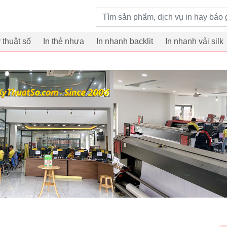
Từ khoá tìm kiếm
ỹ thuật số
In thẻ nhựa
In nhanh backlit
In nhanh vải silk