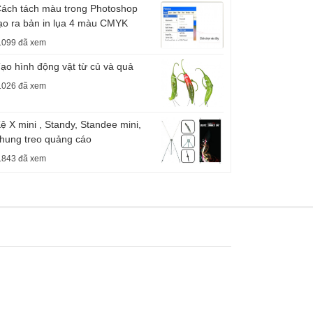
ách tách màu trong Photoshop
ạo ra bản in lụa 4 màu CMYK
.099 đã xem
ạo hình động vật từ củ và quả
.026 đã xem
ệ X mini , Standy, Standee mini,
hung treo quảng cáo
.843 đã xem