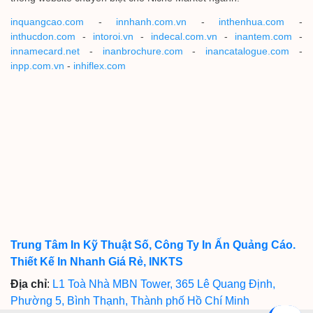
inquangcao.com
-
innhanh.com.vn
-
inthenhua.com
-
inthucdon.com
-
intoroi.vn
-
indecal.com.vn
-
inantem.com
-
innamecard.net
-
inanbrochure.com
-
inancatalogue.com
-
inpp.com.vn
-
inhiflex.com
Trung Tâm In Kỹ Thuật Số, Công Ty In Ấn Quảng Cáo.
Thiết Kế In Nhanh Giá Rẻ, INKTS
Địa chỉ
:
L1 Toà Nhà MBN Tower, 365 Lê Quang Định,
Phường 5, Bình Thạnh, Thành phố Hồ Chí Minh