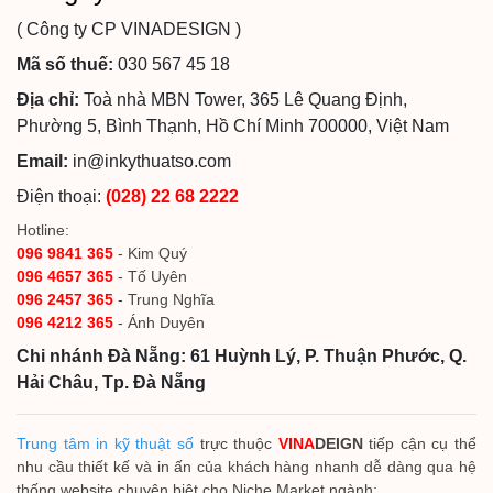
( Công ty CP VINADESIGN )
Mã số thuế:
030 567 45 18
Địa chỉ:
Toà nhà MBN Tower, 365 Lê Quang Định,
Phường 5, Bình Thạnh, Hồ Chí Minh 700000, Việt Nam
Email:
in@inkythuatso.com
Điện thoại:
(028) 22 68 2222
Hotline:
096 9841 365
- Kim Quý
096 4657 365
- Tố Uyên
096 2457 365
- Trung Nghĩa
096 4212 365
- Ánh Duyên
Chi nhánh Đà Nẵng: 61 Huỳnh Lý, P. Thuận Phước, Q.
Hải Châu, Tp. Đà Nẵng
Trung tâm in kỹ thuật số
trực thuộc
VINA
DEIGN
tiếp cận cụ thể
nhu cầu thiết kế và in ấn của khách hàng nhanh dễ dàng qua hệ
thống website chuyên biệt cho Niche Market ngành: