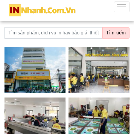
innhanh.com.vn
Menu
Từ khoá tìm kiếm
Tìm kiếm