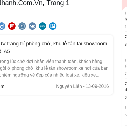
InNhanh.Com.Vn, Trang 1
H
h
1
C
 UV trang trí phòng chờ, khu lễ tân tại showroom
8
di A5
H
rong lúc chờ đợi nhân viên thanh toán, khách hàng
F
gồi ở phòng chờ, khu lễ tân showroom xe hơi của bạn
7
chiêm ngưỡng vẻ đẹp của nhiều loại xe, kiểu xe...
C
em
Nguyễn Liên
- 13-09-2016
d
6
H
6