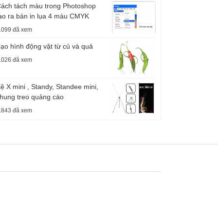
ách tách màu trong Photoshop
ạo ra bản in lụa 4 màu CMYK
.099 đã xem
ạo hình động vật từ củ và quả
.026 đã xem
ệ X mini , Standy, Standee mini,
hung treo quảng cáo
.843 đã xem