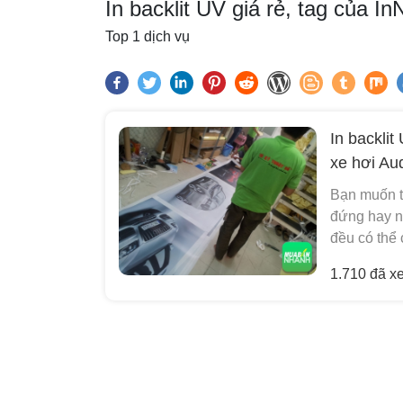
In backlit UV giá rẻ, tag của 
Top 1 dịch vụ
In backlit
xe hơi Au
Bạn muốn t
đứng hay n
đều có thể 
1.710 đã x