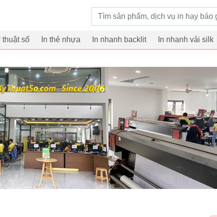
Từ khoá tìm kiếm
ỹ thuật số
In thẻ nhựa
In nhanh backlit
In nhanh vải silk