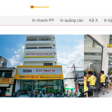
innhanh.com.vn
In nhanh PP
In quảng cáo
Kệ X
In k