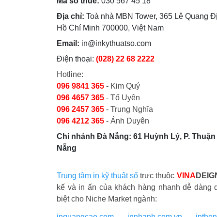
Mã số thuế:
030 567 45 18
Địa chỉ:
Toà nhà MBN Tower, 365 Lê Quang Đị
Hồ Chí Minh 700000, Việt Nam
Email:
in@inkythuatso.com
Điện thoại:
(028) 22 68 2222
Hotline:
096 9841 365
- Kim Quý
096 4657 365
- Tố Uyên
096 2457 365
- Trung Nghĩa
096 4212 365
- Ánh Duyên
Chi nhánh Đà Nẵng: 61 Huỳnh Lý, P. Thuận 
Nẵng
Trung tâm in kỹ thuật số
trực thuộc
VINA
DEIG
kế và in ấn của khách hàng nhanh dễ dàng 
biệt cho Niche Market ngành:
inquangcao.com
-
innhanh.com.vn
-
inthe