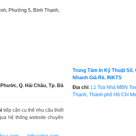
nh, Phường 5, Bình Thạnh,
Trung Tâm In Kỹ Thuật Số, 
Nhanh Giá Rẻ, INKTS
Phước, Q. Hải Châu, Tp. Đà
Địa chỉ
:
L1 Toà Nhà MBN Tow
Thạnh, Thành phố Hồ Chí M
N
tiếp cận cụ thể nhu cầu thiết
qua hệ thống website chuyên
nhua.com
-
inthucdon.com
-