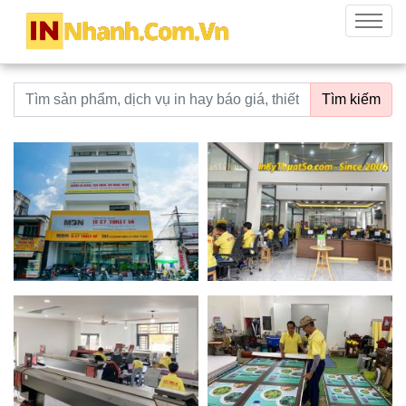
innhanh.com.vn
Menu
Từ khoá tìm kiếm
Tìm kiếm