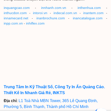
inquangcao.com
-
innhanh.com.vn
-
inthenhua.com
-
inthucdon.com
-
intoroi.vn
-
indecal.com.vn
-
inantem.com
-
innamecard.net
-
inanbrochure.com
-
inancatalogue.com
-
inpp.com.vn
-
inhiflex.com
Trung Tâm In Kỹ Thuật Số, Công Ty In Ấn Quảng Cáo.
Thiết Kế In Nhanh Giá Rẻ, INKTS
Địa chỉ
:
L1 Toà Nhà MBN Tower, 365 Lê Quang Định,
Phường 5, Bình Thạnh, Thành phố Hồ Chí Minh