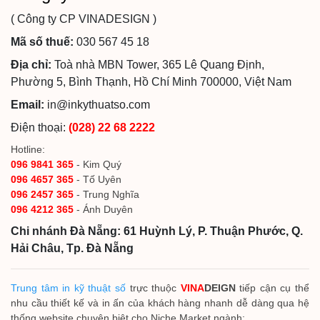
( Công ty CP VINADESIGN )
Mã số thuế:
030 567 45 18
Địa chỉ:
Toà nhà MBN Tower, 365 Lê Quang Định,
Phường 5, Bình Thạnh, Hồ Chí Minh 700000, Việt Nam
Email:
in@inkythuatso.com
Điện thoại:
(028) 22 68 2222
Hotline:
096 9841 365
- Kim Quý
096 4657 365
- Tố Uyên
096 2457 365
- Trung Nghĩa
096 4212 365
- Ánh Duyên
Chi nhánh Đà Nẵng: 61 Huỳnh Lý, P. Thuận Phước, Q.
Hải Châu, Tp. Đà Nẵng
Trung tâm in kỹ thuật số
trực thuộc
VINA
DEIGN
tiếp cận cụ thể
nhu cầu thiết kế và in ấn của khách hàng nhanh dễ dàng qua hệ
thống website chuyên biệt cho Niche Market ngành: