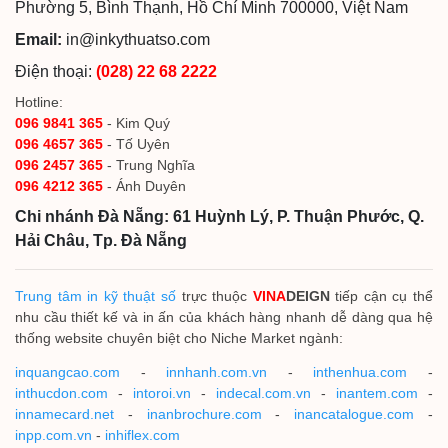
Phường 5, Bình Thạnh, Hồ Chí Minh 700000, Việt Nam
Email:
in@inkythuatso.com
Điện thoại:
(028) 22 68 2222
Hotline:
096 9841 365
- Kim Quý
096 4657 365
- Tố Uyên
096 2457 365
- Trung Nghĩa
096 4212 365
- Ánh Duyên
Chi nhánh Đà Nẵng: 61 Huỳnh Lý, P. Thuận Phước, Q.
Hải Châu, Tp. Đà Nẵng
Trung tâm in kỹ thuật số
trực thuộc
VINA
DEIGN
tiếp cận cụ thể
nhu cầu thiết kế và in ấn của khách hàng nhanh dễ dàng qua hệ
thống website chuyên biệt cho Niche Market ngành:
inquangcao.com
-
innhanh.com.vn
-
inthenhua.com
-
inthucdon.com
-
intoroi.vn
-
indecal.com.vn
-
inantem.com
-
innamecard.net
-
inanbrochure.com
-
inancatalogue.com
-
inpp.com.vn
-
inhiflex.com