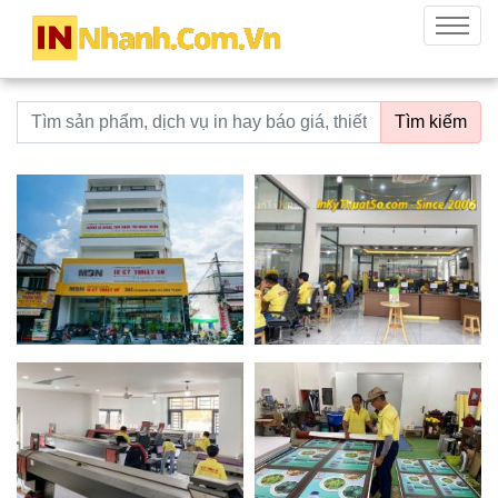
innhanh.com.vn
Menu
Từ khoá tìm kiếm
Tìm kiếm