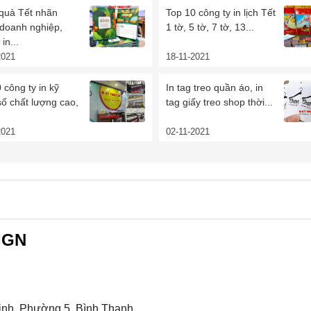
 quà Tết nhãn
Top 10 công ty in lịch Tết
 doanh nghiệp,
1 tờ, 5 tờ, 7 tờ, 13...
in...
2021
18-11-2021
 công ty in kỹ
In tag treo quần áo, in
số chất lượng cao,
tag giấy treo shop thời...
2021
02-11-2021
IGN
nh, Phường 5, Bình Thạnh,