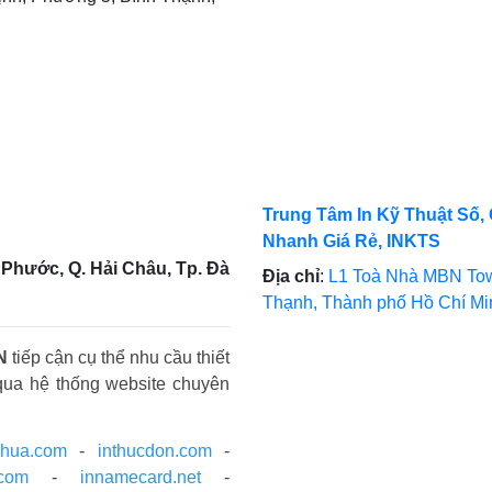
Trung Tâm In Kỹ Thuật Số, 
Nhanh Giá Rẻ, INKTS
Phước, Q. Hải Châu, Tp. Đà
Địa chỉ
:
L1 Toà Nhà MBN Tow
Thạnh, Thành phố Hồ Chí M
N
tiếp cận cụ thể nhu cầu thiết
qua hệ thống website chuyên
nhua.com
-
inthucdon.com
-
.com
-
innamecard.net
-