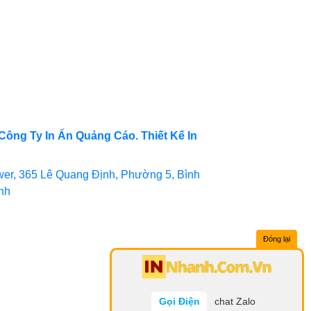
Công Ty In Ấn Quảng Cáo. Thiết Kế In
er, 365 Lê Quang Định, Phường 5, Bình
inh
Đóng lại
Gọi Điện
chat Zalo