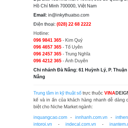
Hồ Chí Minh 700000, Việt Nam
Email:
in@inkythuatso.com
Điện thoại:
(028) 22 68 2222
Hotline:
096 9841 365
- Kim Quý
096 4657 365
- Tố Uyên
096 2457 365
- Trung Nghĩa
096 4212 365
- Ánh Duyên
Chi nhánh Đà Nẵng: 61 Huỳnh Lý, P. Thuận 
Nẵng
Trung tâm in kỹ thuật số
trực thuộc
VINA
DEIG
kế và in ấn của khách hàng nhanh dễ dàng 
biệt cho Niche Market ngành:
inquangcao.com
-
innhanh.com.vn
-
inthe
intoroi.vn
-
indecal.com.vn
-
inantem