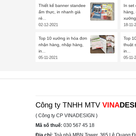
Thiết kế banner standee
In set
ẩm thực, in nhanh giá
hàng,
rẻ...
xưởng 
02-12-2021
18-11-
Top 10 xưởng in hóa đơn
Top 10
nhận hàng, nhập hàng,
thuật 
in...
in...
05-11-2021
05-11-
Công ty TNHH MTV
VINA
DES
( Công ty CP VINADESIGN )
Mã số thuế:
030 567 45 18
Địa chỉ:
Toà nhà MBN Tower, 365 Lê Quang Đị