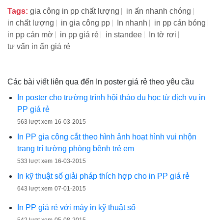
Tags:
gia công in pp chất lượng
in ấn nhanh chóng
in chất lượng
in gia công pp
In nhanh
in pp cán bóng
in pp cán mờ
in pp giá rẻ
in standee
In tờ rơi
tư vấn in ấn giá rẻ
Các bài viết liên qua đến In poster giá rẻ theo yêu cầu
In poster cho trường trình hội thảo du học từ dịch vụ in
PP giá rẻ
563 lượt xem
16-03-2015
In PP gia công cắt theo hình ảnh hoạt hình vui nhộn
trang trí tường phòng bệnh trẻ em
533 lượt xem
16-03-2015
In kỹ thuật số giải pháp thích hợp cho in PP giá rẻ
643 lượt xem
07-01-2015
In PP giá rẻ với máy in kỹ thuật số