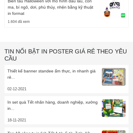
Biến tấu Halloween với mô hình đầu lâu, con
ma, bí ngô, dơi, phù thủy, nhện bằng kỹ thuật
in format
1.604 đã xem
TIN NỔI BẬT IN POSTER GIÁ RẺ THEO YÊU
CẦU
Thiết kế banner standee ẩm thực, in nhanh giá
rẻ...
02-12-2021
In set quà Tết nhãn hàng, doanh nghiệp, xưởng
in...
18-11-2021