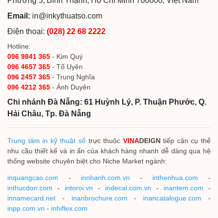
Phường 5, Bình Thạnh, Hồ Chí Minh 700000, Việt Nam
Email:
in@inkythuatso.com
Điện thoại:
(028) 22 68 2222
Hotline:
096 9841 365
- Kim Quý
096 4657 365
- Tố Uyên
096 2457 365
- Trung Nghĩa
096 4212 365
- Ánh Duyên
Chi nhánh Đà Nẵng: 61 Huỳnh Lý, P. Thuận Phước, Q.
Hải Châu, Tp. Đà Nẵng
Trung tâm in kỹ thuật số
trực thuộc
VINA
DEIGN
tiếp cận cụ thể
nhu cầu thiết kế và in ấn của khách hàng nhanh dễ dàng qua hệ
thống website chuyên biệt cho Niche Market ngành:
inquangcao.com
-
innhanh.com.vn
-
inthenhua.com
-
inthucdon.com
-
intoroi.vn
-
indecal.com.vn
-
inantem.com
-
innamecard.net
-
inanbrochure.com
-
inancatalogue.com
-
inpp.com.vn
-
inhiflex.com