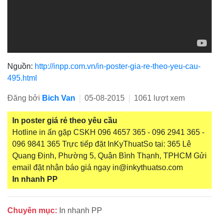
Nguồn:
http://inpp.com.vn/in-poster-gia-re-theo-yeu-cau-
495.html
Đăng bởi
Bich Van
05-08-2015
1061 lượt xem
In poster giá rẻ theo yêu cầu
Hotline in ấn gặp CSKH 096 4657 365 - 096 2941 365 -
096 9841 365 Trực tiếp đặt InKyThuatSo tại: 365 Lê
Quang Định, Phường 5, Quận Bình Thạnh, TPHCM Gửi
email đặt nhận báo giá ngay in@inkythuatso.com
In nhanh PP
Chuyên mục:
In nhanh PP