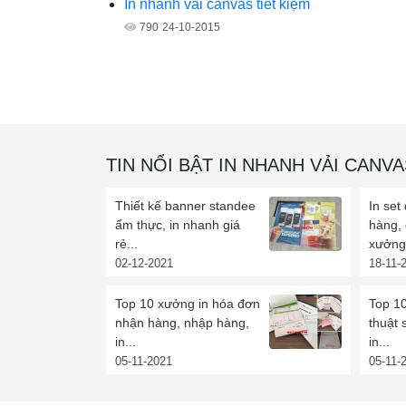
In nhanh vải canvas tiết kiệm
790
24-10-2015
TIN NỔI BẬT IN NHANH VẢI CANVA
Thiết kế banner standee
In set
ẩm thực, in nhanh giá
hàng,
rẻ...
xưởng 
02-12-2021
18-11-
Top 10 xưởng in hóa đơn
Top 10
nhận hàng, nhập hàng,
thuật 
in...
in...
05-11-2021
05-11-