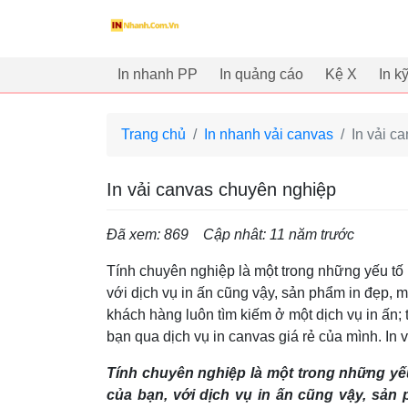
innhanh.com.vn
In nhanh PP
In quảng cáo
Kệ X
In k
Trang chủ
In nhanh vải canvas
In vải c
In vải canvas chuyên nghiệp
Đã xem: 869
Cập nhât: 11 năm trước
Tính chuyên nghiệp là một trong những yếu tố
với dịch vụ in ấn cũng vậy, sản phẩm in đẹp, màu
khách hàng luôn tìm kiếm ở một dịch vụ in ấn;
bạn qua dịch vụ in canvas giá rẻ của mình. In 
Tính chuyên nghiệp là một trong những yế
của bạn, với dịch vụ in ấn cũng vậy, sản ph