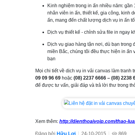
Kinh nghiệm trong in ấn nhiều năm: gần 
nhân viên in ấn, thiết kế, gia công, kinh
ấn, mang đến chất lượng dịch vụ in ấn tố
Dịch vụ thiết kế - chỉnh sửa file in ngay 
Dịch vụ giao hàng tận nơi, dù bạn trong
miền Bắc, chúng tôi đều thực hiện in ấn 
bạn
Mọi chi tiết về dịch vụ in vải canvas làm tranh 
09 09 96 69
hoặc
(08) 2237 6666 – (08) 2238 
để được tư vấn, giải đáp và trả lời thư trong t
Xem thêm:
http://dienthoaivoip.com/thao-lu
Đăng bởi
Hữu Lợi
24-10-2015
869