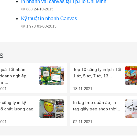
In nhanh vải canvas tại Tp.Hồ Chí Minh
888
24-10-2015
Kỹ thuật in nhanh Canvas
1.978
03-08-2015
S
 quà Tết nhãn
Top 10 công ty in lịch Tết
 doanh nghiệp,
1 tờ, 5 tờ, 7 tờ, 13...
in...
2021
18-11-2021
 công ty in kỹ
In tag treo quần áo, in
số chất lượng cao,
tag giấy treo shop thời...
2021
02-11-2021