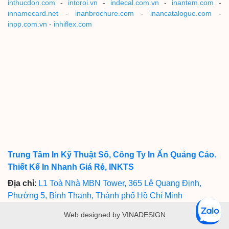
inthucdon.com
-
intoroi.vn
-
indecal.com.vn
-
inantem.com
-
innamecard.net
-
inanbrochure.com
-
inancatalogue.com
-
inpp.com.vn
-
inhiflex.com
Trung Tâm In Kỹ Thuật Số, Công Ty In Ấn Quảng Cáo.
Thiết Kế In Nhanh Giá Rẻ, INKTS
Địa chỉ
:
L1 Toà Nhà MBN Tower, 365 Lê Quang Định,
Phường 5, Bình Thạnh, Thành phố Hồ Chí Minh
Web designed by VINADESIGN