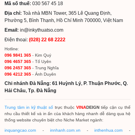
Mã số thuế:
030 567 45 18
Địa chỉ:
Toà nhà MBN Tower, 365 Lê Quang Định,
Phường 5, Bình Thạnh, Hồ Chí Minh 700000, Việt Nam
Email:
in@inkythuatso.com
Điện thoại:
(028) 22 68 2222
Hotline:
096 9841 365
- Kim Quý
096 4657 365
- Tố Uyên
096 2457 365
- Trung Nghĩa
096 4212 365
- Ánh Duyên
Chi nhánh Đà Nẵng: 61 Huỳnh Lý, P. Thuận Phước, Q.
Hải Châu, Tp. Đà Nẵng
Trung tâm in kỹ thuật số
trực thuộc
VINA
DEIGN
tiếp cận cụ thể
nhu cầu thiết kế và in ấn của khách hàng nhanh dễ dàng qua hệ
thống website chuyên biệt cho Niche Market ngành:
inquangcao.com
-
innhanh.com.vn
-
inthenhua.com
-