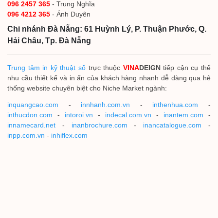
096 2457 365
- Trung Nghĩa
096 4212 365
- Ánh Duyên
Chi nhánh Đà Nẵng: 61 Huỳnh Lý, P. Thuận Phước, Q.
Hải Châu, Tp. Đà Nẵng
Trung tâm in kỹ thuật số
trực thuộc
VINA
DEIGN
tiếp cận cụ thể
nhu cầu thiết kế và in ấn của khách hàng nhanh dễ dàng qua hệ
thống website chuyên biệt cho Niche Market ngành:
inquangcao.com
-
innhanh.com.vn
-
inthenhua.com
-
inthucdon.com
-
intoroi.vn
-
indecal.com.vn
-
inantem.com
-
innamecard.net
-
inanbrochure.com
-
inancatalogue.com
-
inpp.com.vn
-
inhiflex.com