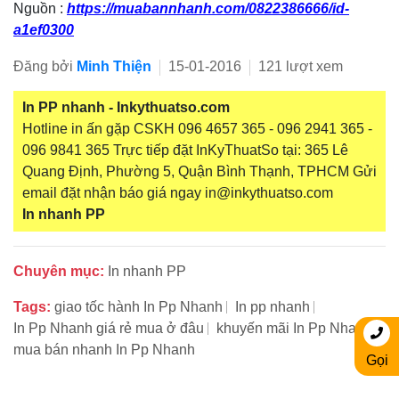
Nguồn :
https://muabannhanh.com/0822386666/id-
a1ef0300
Đăng bởi
Minh Thiện
15-01-2016
121 lượt xem
In PP nhanh - Inkythuatso.com
Hotline in ấn gặp CSKH 096 4657 365 - 096 2941 365 -
096 9841 365 Trực tiếp đặt InKyThuatSo tại: 365 Lê
Quang Định, Phường 5, Quận Bình Thạnh, TPHCM Gửi
email đặt nhận báo giá ngay in@inkythuatso.com
In nhanh PP
Chuyên mục:
In nhanh PP
Tags:
giao tốc hành In Pp Nhanh
In pp nhanh
In Pp Nhanh giá rẻ mua ở đâu
khuyến mãi In Pp Nhanh
mua bán nhanh In Pp Nhanh
Gọi