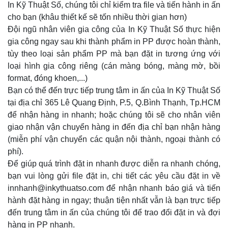
In Kỹ Thuật Số, chúng tôi chỉ kiểm tra file và tiến hành in ấn
cho bạn (khâu thiết kế sẽ tốn nhiều thời gian hơn)
Đội ngũ nhân viên gia công của In Kỹ Thuật Số thực hiện
gia công ngay sau khi thành phẩm in PP được hoàn thành,
tùy theo loại sản phẩm PP mà bạn đặt in tương ứng với
loại hình gia công riêng (cán màng bóng, màng mờ, bồi
format, đóng khoen,...)
Bạn có thể đến trực tiếp trung tâm in ấn của In Kỹ Thuật Số
tại địa chỉ 365 Lê Quang Định, P.5, Q.Bình Thạnh, Tp.HCM
để nhận hàng in nhanh; hoặc chúng tôi sẽ cho nhân viên
giao nhận vận chuyển hàng in đến địa chỉ bạn nhận hàng
(miễn phí vận chuyển các quận nội thành, ngoại thành có
phí).
Để giúp quá trình đặt in nhanh được diễn ra nhanh chóng,
bạn vui lòng gửi file đặt in, chi tiết các yêu cầu đặt in về
innhanh@inkythuatso.com để nhận nhanh báo giá và tiến
hành đặt hàng in ngay; thuận tiện nhất vẫn là bạn trực tiếp
đến trung tâm in ấn của chúng tôi để trao đổi đặt in và đợi
hàng in PP nhanh.