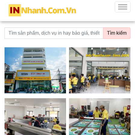
innhanh.com.vn
Menu
Từ khoá tìm kiếm
Tìm kiếm