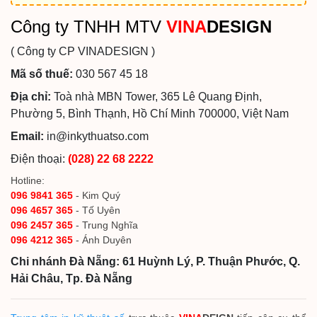
Công ty TNHH MTV
VINA
DESIGN
( Công ty CP VINADESIGN )
Mã số thuế:
030 567 45 18
Địa chỉ:
Toà nhà MBN Tower, 365 Lê Quang Định,
Phường 5, Bình Thạnh, Hồ Chí Minh 700000, Việt Nam
Email:
in@inkythuatso.com
Điện thoại:
(028) 22 68 2222
Hotline:
096 9841 365
- Kim Quý
096 4657 365
- Tố Uyên
096 2457 365
- Trung Nghĩa
096 4212 365
- Ánh Duyên
Chi nhánh Đà Nẵng: 61 Huỳnh Lý, P. Thuận Phước, Q.
Hải Châu, Tp. Đà Nẵng