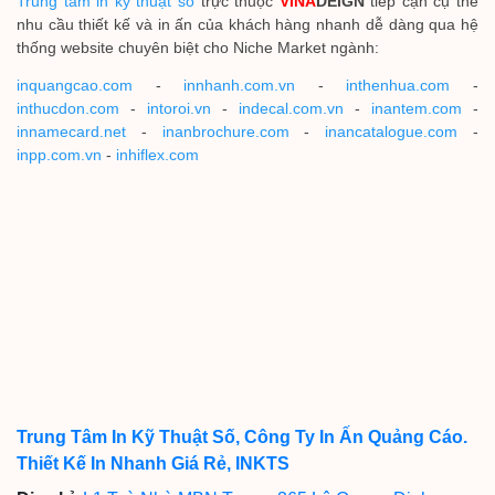
Trung tâm in kỹ thuật số
trực thuộc
VINA
DEIGN
tiếp cận cụ thể
nhu cầu thiết kế và in ấn của khách hàng nhanh dễ dàng qua hệ
thống website chuyên biệt cho Niche Market ngành:
inquangcao.com
-
innhanh.com.vn
-
inthenhua.com
-
inthucdon.com
-
intoroi.vn
-
indecal.com.vn
-
inantem.com
-
innamecard.net
-
inanbrochure.com
-
inancatalogue.com
-
inpp.com.vn
-
inhiflex.com
Trung Tâm In Kỹ Thuật Số, Công Ty In Ấn Quảng Cáo.
Thiết Kế In Nhanh Giá Rẻ, INKTS