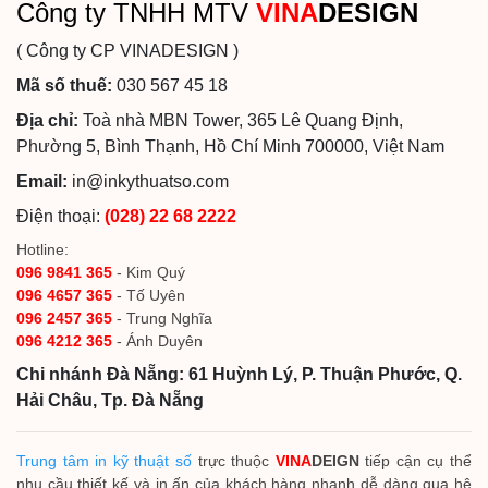
Công ty TNHH MTV
VINA
DESIGN
( Công ty CP VINADESIGN )
Mã số thuế:
030 567 45 18
Địa chỉ:
Toà nhà MBN Tower, 365 Lê Quang Định,
Phường 5, Bình Thạnh, Hồ Chí Minh 700000, Việt Nam
Email:
in@inkythuatso.com
Điện thoại:
(028) 22 68 2222
Hotline:
096 9841 365
- Kim Quý
096 4657 365
- Tố Uyên
096 2457 365
- Trung Nghĩa
096 4212 365
- Ánh Duyên
Chi nhánh Đà Nẵng: 61 Huỳnh Lý, P. Thuận Phước, Q.
Hải Châu, Tp. Đà Nẵng
Trung tâm in kỹ thuật số
trực thuộc
VINA
DEIGN
tiếp cận cụ thể
nhu cầu thiết kế và in ấn của khách hàng nhanh dễ dàng qua hệ