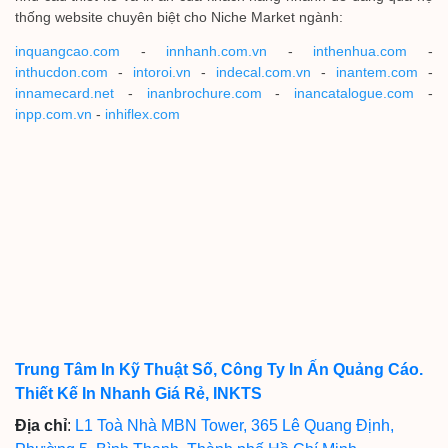
thống website chuyên biệt cho Niche Market ngành:
inquangcao.com
-
innhanh.com.vn
-
inthenhua.com
-
inthucdon.com
-
intoroi.vn
-
indecal.com.vn
-
inantem.com
-
innamecard.net
-
inanbrochure.com
-
inancatalogue.com
-
inpp.com.vn
-
inhiflex.com
Trung Tâm In Kỹ Thuật Số, Công Ty In Ấn Quảng Cáo.
Thiết Kế In Nhanh Giá Rẻ, INKTS
Địa chỉ
:
L1 Toà Nhà MBN Tower, 365 Lê Quang Định,