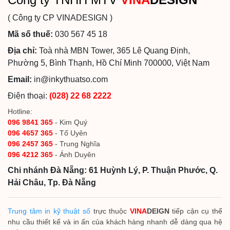
( Công ty CP VINADESIGN )
Mã số thuế:
030 567 45 18
Địa chỉ:
Toà nhà MBN Tower, 365 Lê Quang Định,
Phường 5, Bình Thạnh, Hồ Chí Minh 700000, Việt Nam
Email:
in@inkythuatso.com
Điện thoại:
(028) 22 68 2222
Hotline:
096 9841 365
- Kim Quý
096 4657 365
- Tố Uyên
096 2457 365
- Trung Nghĩa
096 4212 365
- Ánh Duyên
Chi nhánh Đà Nẵng: 61 Huỳnh Lý, P. Thuận Phước, Q.
Hải Châu, Tp. Đà Nẵng
Trung tâm in kỹ thuật số
trực thuộc
VINA
DEIGN
tiếp cận cụ thể
nhu cầu thiết kế và in ấn của khách hàng nhanh dễ dàng qua hệ