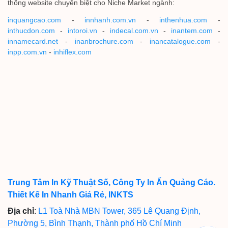
thống website chuyên biệt cho Niche Market ngành:
inquangcao.com
-
innhanh.com.vn
-
inthenhua.com
-
inthucdon.com
-
intoroi.vn
-
indecal.com.vn
-
inantem.com
-
innamecard.net
-
inanbrochure.com
-
inancatalogue.com
-
inpp.com.vn
-
inhiflex.com
Trung Tâm In Kỹ Thuật Số, Công Ty In Ấn Quảng Cáo.
Thiết Kế In Nhanh Giá Rẻ, INKTS
Địa chỉ
:
L1 Toà Nhà MBN Tower, 365 Lê Quang Định,
Phường 5, Bình Thạnh, Thành phố Hồ Chí Minh