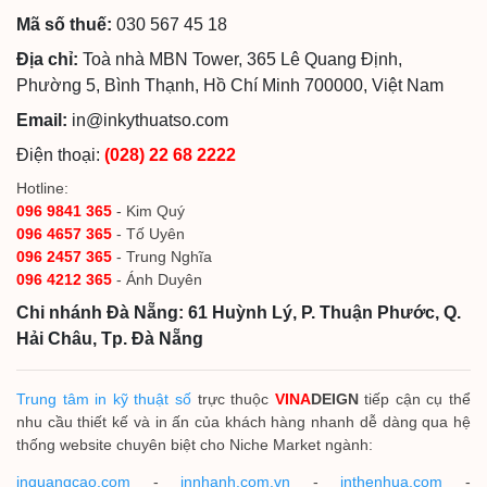
Mã số thuế:
030 567 45 18
Địa chỉ:
Toà nhà MBN Tower, 365 Lê Quang Định,
Phường 5, Bình Thạnh, Hồ Chí Minh 700000, Việt Nam
Email:
in@inkythuatso.com
Điện thoại:
(028) 22 68 2222
Hotline:
096 9841 365
- Kim Quý
096 4657 365
- Tố Uyên
096 2457 365
- Trung Nghĩa
096 4212 365
- Ánh Duyên
Chi nhánh Đà Nẵng: 61 Huỳnh Lý, P. Thuận Phước, Q.
Hải Châu, Tp. Đà Nẵng
Trung tâm in kỹ thuật số
trực thuộc
VINA
DEIGN
tiếp cận cụ thể
nhu cầu thiết kế và in ấn của khách hàng nhanh dễ dàng qua hệ
thống website chuyên biệt cho Niche Market ngành:
inquangcao.com
-
innhanh.com.vn
-
inthenhua.com
-