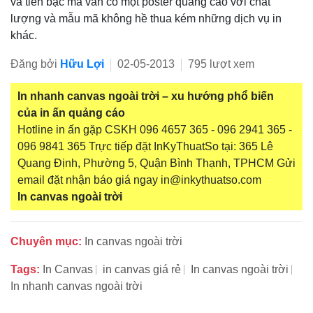
và tiền bạc mà vẫn có một poster quảng cáo với chất
lượng và mẫu mã không hề thua kém những dịch vụ in
khác.
Đăng bởi
Hữu Lợi
02-05-2013
795 lượt xem
In nhanh canvas ngoài trời – xu hướng phổ biến
của in ấn quảng cáo
Hotline in ấn gặp CSKH 096 4657 365 - 096 2941 365 -
096 9841 365 Trực tiếp đặt InKyThuatSo tại: 365 Lê
Quang Định, Phường 5, Quận Bình Thạnh, TPHCM Gửi
email đặt nhận báo giá ngay in@inkythuatso.com
In canvas ngoài trời
Chuyên mục:
In canvas ngoài trời
Tags:
In Canvas
in canvas giá rẻ
In canvas ngoài trời
In nhanh canvas ngoài trời