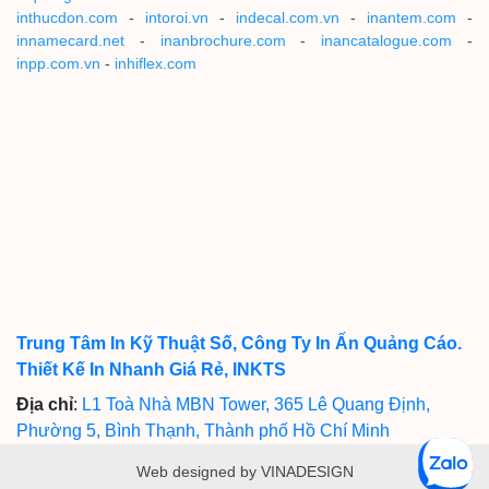
inthucdon.com
-
intoroi.vn
-
indecal.com.vn
-
inantem.com
-
innamecard.net
-
inanbrochure.com
-
inancatalogue.com
-
inpp.com.vn
-
inhiflex.com
Trung Tâm In Kỹ Thuật Số, Công Ty In Ấn Quảng Cáo.
Thiết Kế In Nhanh Giá Rẻ, INKTS
Địa chỉ
:
L1 Toà Nhà MBN Tower, 365 Lê Quang Định,
Phường 5, Bình Thạnh, Thành phố Hồ Chí Minh
Web designed by VINADESIGN