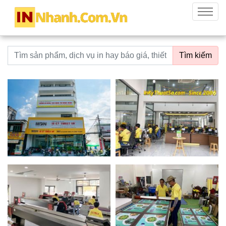
innhanh.com.vn
Menu
Từ khoá tìm kiếm
Tìm kiếm