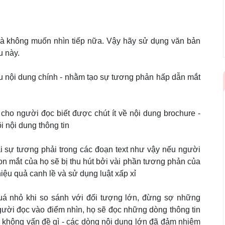
à không muốn nhìn tiếp nữa. Vậy hãy sử dụng văn bản
u này.
 nội dung chính - nhằm tạo sự tương phản hấp dẫn mắt
m cho người đọc biết được chút ít về nội dung brochure -
i nội dung thông tin
ài sự tương phải trong các đoạn text như vậy nếu người
n mắt của họ sẽ bị thu hút bởi vài phần tương phản của
hiệu quả canh lề và sử dụng luật xấp xỉ
quá nhỏ khi so sánh với đối tượng lớn, đừng sợ những
gười đọc vào điểm nhìn, họ sẽ đọc những dòng thông tin
 không vấn đề gì - các dòng nội dung lớn đã đảm nhiệm