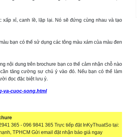
: xấp xỉ, canh lề, lặp lại. Nó sẽ đứng cùng nhau và tạo
y màu bạn có thể sử dụng các tông màu xám của màu đen
òng nội dung trên brochure bạn co thể cảm nhận chỗ nào
cần tăng cường sự chú ý vào đó. Nếu bạn có thể làm
ời đọc đặc biệt lưu ý.
g-va-cuoc-song.html
chure
941 365 - 096 9841 365 Trực tiếp đặt InKyThuatSo tại:
hạnh, TPHCM Gửi email đặt nhận báo giá ngay