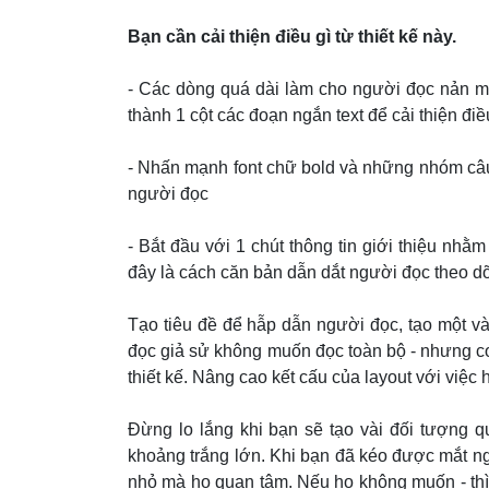
Bạn cần cải thiện điều gì từ thiết kế này.
- Các dòng quá dài làm cho người đọc nản m
thành 1 cột các đoạn ngắn text để cải thiện điề
- Nhấn mạnh font chữ bold và những nhóm câu
người đọc
- Bắt đầu với 1 chút thông tin giới thiệu nhằ
đây là cách căn bản dẫn dắt người đọc theo dõ
Tạo tiêu đề để hẫp dẫn người đọc, tạo một v
đọc giả sử không muốn đọc toàn bộ - nhưng co
thiết kế. Nâng cao kết cấu của layout với việc 
Đừng lo lắng khi bạn sẽ tạo vài đối tượng 
khoảng trắng lớn. Khi bạn đã kéo được mắt n
nhỏ mà họ quan tâm. Nếu họ không muốn - thì