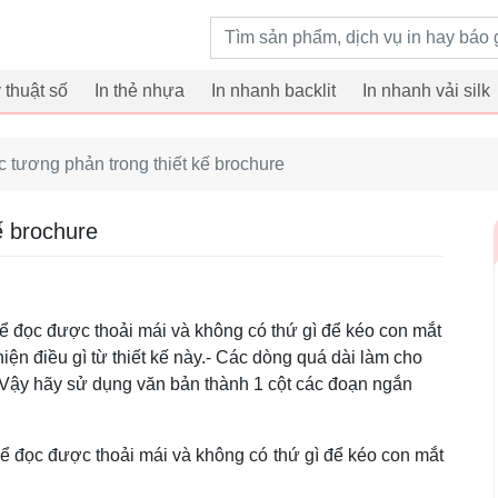
Từ khoá tìm kiếm
ỹ thuật số
In thẻ nhựa
In nhanh backlit
In nhanh vải silk
 tương phản trong thiết kế brochure
ế brochure
để đọc được thoải mái và không có thứ gì để kéo con mắt
ện điều gì từ thiết kế này.- Các dòng quá dài làm cho
Vậy hãy sử dụng văn bản thành 1 cột các đoạn ngắn
để đọc được thoải mái và không có thứ gì để kéo con mắt