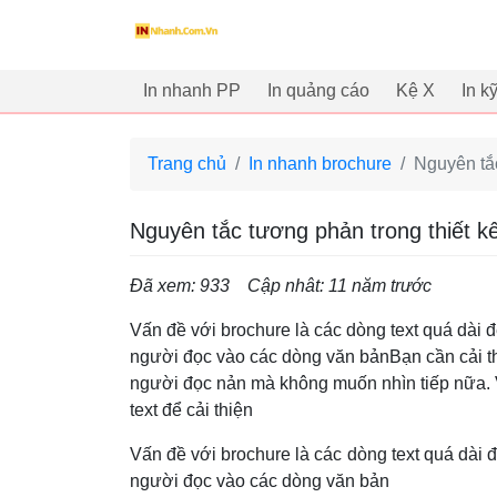
innhanh.com.vn
In nhanh PP
In quảng cáo
Kệ X
In k
Trang chủ
In nhanh brochure
Nguyên tắc
Nguyên tắc tương phản trong thiết k
Đã xem: 933
Cập nhât: 11 năm trước
Vấn đề với brochure là các dòng text quá dài 
người đọc vào các dòng văn bảnBạn cần cải thi
người đọc nản mà không muốn nhìn tiếp nữa. 
text để cải thiện
Vấn đề với brochure là các dòng text quá dài 
người đọc vào các dòng văn bản