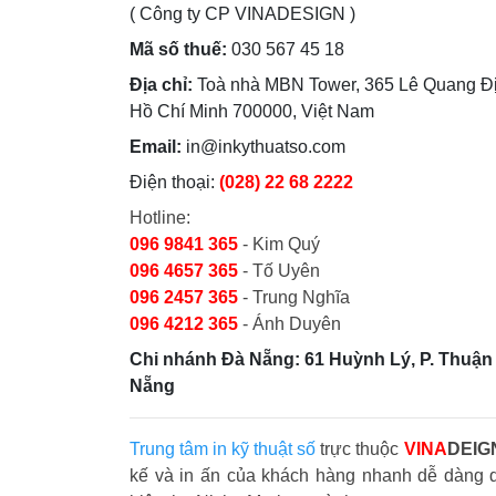
( Công ty CP VINADESIGN )
Mã số thuế:
030 567 45 18
Địa chỉ:
Toà nhà MBN Tower, 365 Lê Quang Đị
Hồ Chí Minh 700000, Việt Nam
Email:
in@inkythuatso.com
Điện thoại:
(028) 22 68 2222
Hotline:
096 9841 365
- Kim Quý
096 4657 365
- Tố Uyên
096 2457 365
- Trung Nghĩa
096 4212 365
- Ánh Duyên
Chi nhánh Đà Nẵng: 61 Huỳnh Lý, P. Thuận 
Nẵng
Trung tâm in kỹ thuật số
trực thuộc
VINA
DEIG
kế và in ấn của khách hàng nhanh dễ dàng 