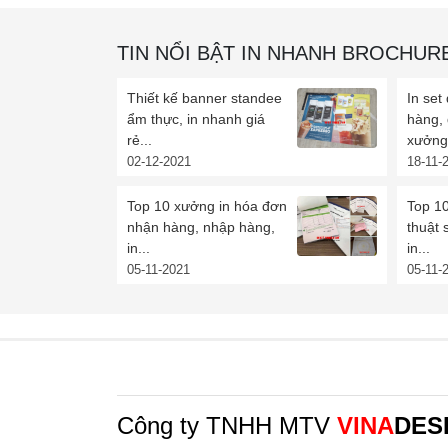
TIN NỔI BẬT IN NHANH BROCHUR
Thiết kế banner standee
In set
ẩm thực, in nhanh giá
hàng,
rẻ...
xưởng 
02-12-2021
18-11-
Top 10 xưởng in hóa đơn
Top 10
nhận hàng, nhập hàng,
thuật 
in...
in...
05-11-2021
05-11-
Công ty TNHH MTV
VINA
DES