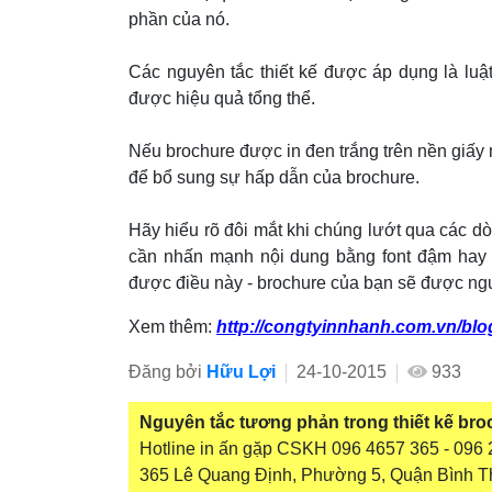
phần của nó.
Các nguyên tắc thiết kế được áp dụng là luật
được hiệu quả tổng thể.
Nếu brochure được in đen trắng trên nền giấ
để bổ sung sự hấp dẫn của brochure.
Hãy hiểu rõ đôi mắt khi chúng lướt qua các d
cần nhấn mạnh nội dung bằng font đậm hay 
được điều này - brochure của bạn sẽ được ngư
Xem thêm:
http://congtyinnhanh.com.vn/blo
Đăng bởi
Hữu Lợi
24-10-2015
933
Nguyên tắc tương phản trong thiết kế bro
Hotline in ấn gặp CSKH 096 4657 365 - 096 2
365 Lê Quang Định, Phường 5, Quận Bình T