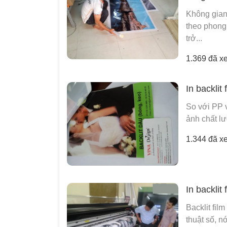
Không gian
theo phong 
trở...
1.369 đã x
In backlit
So với PP v
ảnh chất lư
1.344 đã x
In backlit
Backlit film
thuật số, n