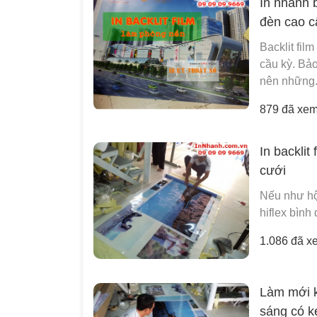
In nhanh 
đèn cao 
Backlit fil
cầu kỳ. Bảo
nên những.
879 đã xe
In backli
cưới
Nếu như hộp
hiflex bình 
1.086 đã x
Làm mới kh
sáng có k