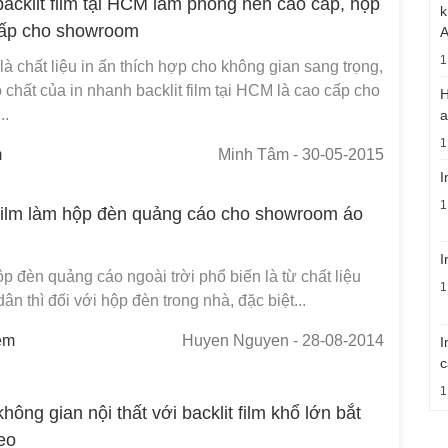
backlit film tại HCM làm phông nền cao cấp, hộp
k
cấp cho showroom
1
m là chất liệu in ấn thích hợp cho không gian sang trọng,
 chất của in nhanh backlit film tại HCM là cao cấp cho
H
..
a
1
m
Minh Tâm
- 30-05-2015
I
1
t film làm hộp đèn quảng cáo cho showroom áo
I
 đèn quảng cáo ngoài trời phổ biến là từ chất liệu
1
dân thì đối với hộp đèn trong nhà, đặc biệt...
em
Huyen Nguyen
- 28-08-2014
I
c
1
ông gian nội thất với backlit film khổ lớn bắt
eo