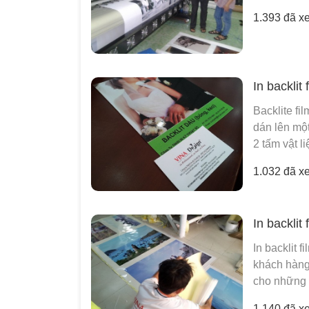
1.393 đã x
In backlit 
Backlite fil
dán lên một
2 tấm vật li
1.032 đã x
In backlit
In backlit 
khách hàng 
cho những 
1.140 đã x