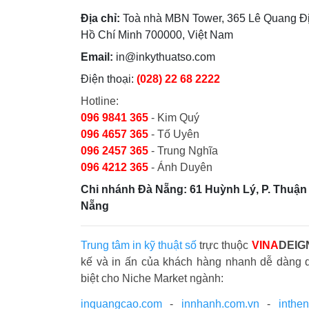
Địa chỉ:
Toà nhà MBN Tower, 365 Lê Quang Đị
Hồ Chí Minh 700000, Việt Nam
Email:
in@inkythuatso.com
Điện thoại:
(028) 22 68 2222
Hotline:
096 9841 365
- Kim Quý
096 4657 365
- Tố Uyên
096 2457 365
- Trung Nghĩa
096 4212 365
- Ánh Duyên
Chi nhánh Đà Nẵng: 61 Huỳnh Lý, P. Thuận 
Nẵng
Trung tâm in kỹ thuật số
trực thuộc
VINA
DEIG
kế và in ấn của khách hàng nhanh dễ dàng 
biệt cho Niche Market ngành:
inquangcao.com
-
innhanh.com.vn
-
inthe