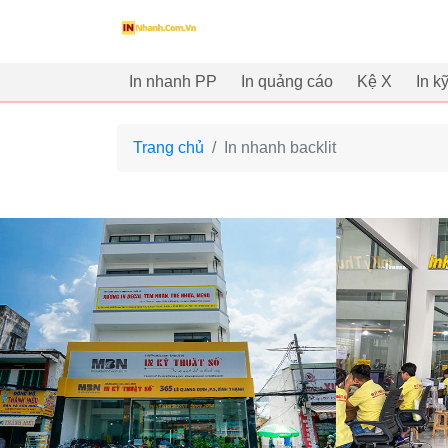
innhanh.com.vn
In nhanh PP
In quảng cáo
Kệ X
In k
Trang chủ
In nhanh backlit