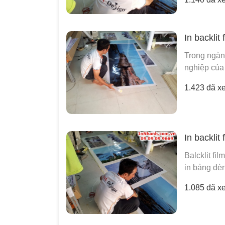
In backlit
Trong ngành
nghiệp của 
1.423 đã x
In backlit
Balcklit fil
in bảng đèn
1.085 đã x