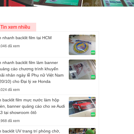
Tin xem nhiều
n nhanh backlit film tại HCM
.046 đã xem
n nhanh backlit film làm banner
uảng cáo chương trình khuyến
ãi nhân ngày lễ Phụ nữ Việt Nam
20/10) cho Đại lý xe Honda
.024 đã xem
n backlit film mực nước làm hộp
èn, banner quảng cáo cho xe Audi
3 tại showroom ôtô
.968 đã xem
n backlit UV trang trí phòng chờ,