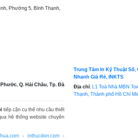
nh, Phường 5, Bình Thạnh,
Trung Tâm In Kỹ Thuật Số, 
Nhanh Giá Rẻ, INKTS
Phước, Q. Hải Châu, Tp. Đà
Địa chỉ
:
L1 Toà Nhà MBN Tow
Thạnh, Thành phố Hồ Chí M
N
tiếp cận cụ thể nhu cầu thiết
qua hệ thống website chuyên
nhua.com
-
inthucdon.com
-