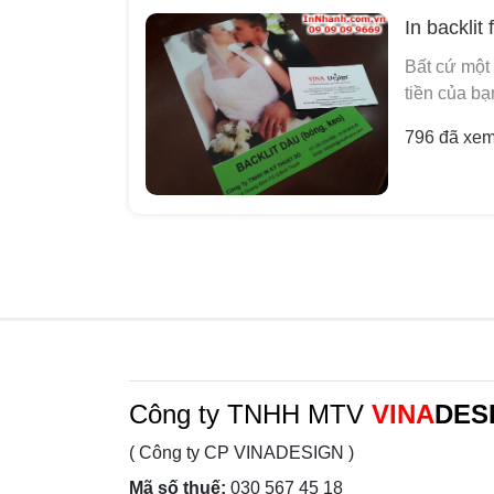
In backlit 
Bất cứ một 
tiền của bạ
796 đã xe
Công ty TNHH MTV
VINA
DES
( Công ty CP VINADESIGN )
Mã số thuế:
030 567 45 18