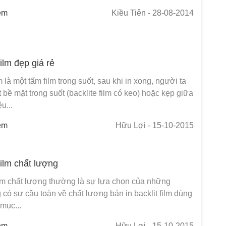
em
Kiều Tiên
- 28-08-2014
film đẹp giá rẻ
m là một tấm film trong suốt, sau khi in xong, người ta
 bề mặt trong suốt (backlite film có keo) hoặc kẹp giữa
ệu...
em
Hữu Lợi
- 15-10-2015
 film chất lượng
film chất lượng thường là sự lựa chọn của những
có sự cầu toàn về chất lượng bản in backlit film dùng
mục...
em
Hữu Lợi
- 15-10-2015