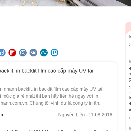
I
2
I
q
acklit, in backlit film cao cấp máy UV tại
m
(
2
 nhanh backlit, in backlit film cao cấp máy UV tại
ức giá rẻ nhất thì bạn hãy liên hệ ngay với In
I
hanh.com.vn. Chúng tôi vinh dự là công ty in ấn...
đ
A
em
Nguyễn Liên
- 11-08-2016
1
I