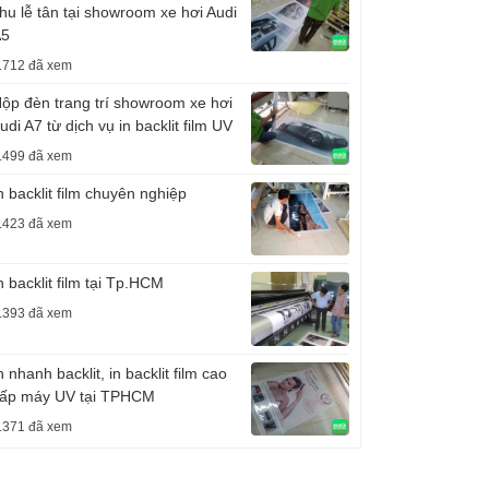
hu lễ tân tại showroom xe hơi Audi
A5
.712 đã xem
ộp đèn trang trí showroom xe hơi
udi A7 từ dịch vụ in backlit film UV
.499 đã xem
n backlit film chuyên nghiệp
.423 đã xem
n backlit film tại Tp.HCM
.393 đã xem
n nhanh backlit, in backlit film cao
ấp máy UV tại TPHCM
.371 đã xem