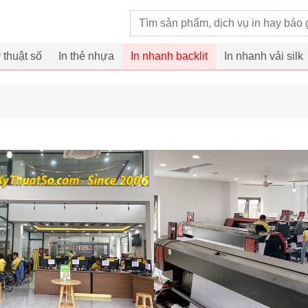
Từ khoá tìm kiếm
ỹ thuật số
In thẻ nhựa
In nhanh backlit
In nhanh vải silk