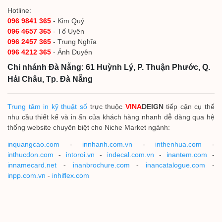
Hotline:
096 9841 365
- Kim Quý
096 4657 365
- Tố Uyên
096 2457 365
- Trung Nghĩa
096 4212 365
- Ánh Duyên
Chi nhánh Đà Nẵng: 61 Huỳnh Lý, P. Thuận Phước, Q.
Hải Châu, Tp. Đà Nẵng
Trung tâm in kỹ thuật số
trực thuộc
VINA
DEIGN
tiếp cận cụ thể
nhu cầu thiết kế và in ấn của khách hàng nhanh dễ dàng qua hệ
thống website chuyên biệt cho Niche Market ngành:
inquangcao.com
-
innhanh.com.vn
-
inthenhua.com
-
inthucdon.com
-
intoroi.vn
-
indecal.com.vn
-
inantem.com
-
innamecard.net
-
inanbrochure.com
-
inancatalogue.com
-
inpp.com.vn
-
inhiflex.com