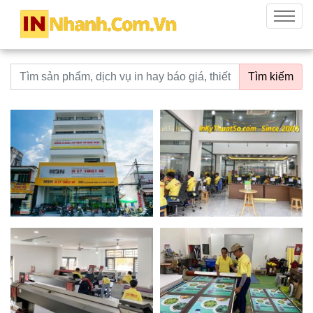
innhanh.com.vn
Menu
Từ khoá tìm kiếm
Tìm kiếm