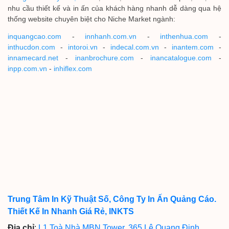
nhu cầu thiết kế và in ấn của khách hàng nhanh dễ dàng qua hệ
thống website chuyên biệt cho Niche Market ngành:
inquangcao.com
-
innhanh.com.vn
-
inthenhua.com
-
inthucdon.com
-
intoroi.vn
-
indecal.com.vn
-
inantem.com
-
innamecard.net
-
inanbrochure.com
-
inancatalogue.com
-
inpp.com.vn
-
inhiflex.com
Trung Tâm In Kỹ Thuật Số, Công Ty In Ấn Quảng Cáo.
Thiết Kế In Nhanh Giá Rẻ, INKTS
Địa chỉ
:
L1 Toà Nhà MBN Tower, 365 Lê Quang Định,