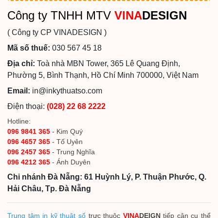
Công ty TNHH MTV
VINA
DESIGN
( Công ty CP VINADESIGN )
Mã số thuế:
030 567 45 18
Địa chỉ:
Toà nhà MBN Tower, 365 Lê Quang Định,
Phường 5, Bình Thạnh, Hồ Chí Minh 700000, Việt Nam
Email:
in@inkythuatso.com
Điện thoại:
(028) 22 68 2222
Hotline:
096 9841 365
- Kim Quý
096 4657 365
- Tố Uyên
096 2457 365
- Trung Nghĩa
096 4212 365
- Ánh Duyên
Chi nhánh Đà Nẵng: 61 Huỳnh Lý, P. Thuận Phước, Q.
Hải Châu, Tp. Đà Nẵng
Trung tâm in kỹ thuật số
trực thuộc
VINA
DEIGN
tiếp cận cụ thể