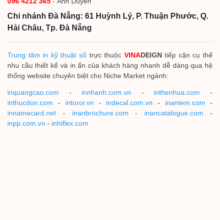
096 4212 365
- Ánh Duyên
Chi nhánh Đà Nẵng: 61 Huỳnh Lý, P. Thuận Phước, Q.
Hải Châu, Tp. Đà Nẵng
Trung tâm in kỹ thuật số
trực thuộc
VINA
DEIGN
tiếp cận cụ thể
nhu cầu thiết kế và in ấn của khách hàng nhanh dễ dàng qua hệ
thống website chuyên biệt cho Niche Market ngành:
inquangcao.com
-
innhanh.com.vn
-
inthenhua.com
-
inthucdon.com
-
intoroi.vn
-
indecal.com.vn
-
inantem.com
-
innamecard.net
-
inanbrochure.com
-
inancatalogue.com
-
inpp.com.vn
-
inhiflex.com