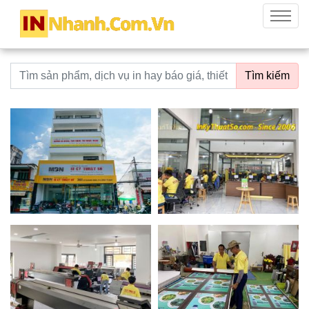
innhanh.com.vn
Menu
Từ khoá tìm kiếm
Tìm kiếm