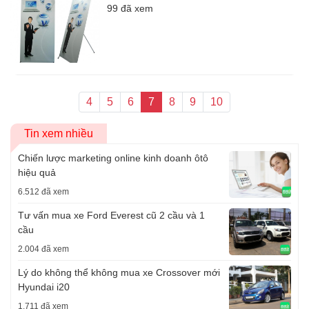
99 đã xem
4
5
6
7
8
9
10
Tin xem nhiều
Chiến lược marketing online kinh doanh ôtô
hiệu quả
6.512 đã xem
Tư vấn mua xe Ford Everest cũ 2 cầu và 1
cầu
2.004 đã xem
Lý do không thể không mua xe Crossover mới
Hyundai i20
1.711 đã xem