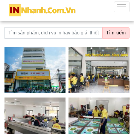
innhanh.com.vn
Menu
Từ khoá tìm kiếm
Tìm kiếm