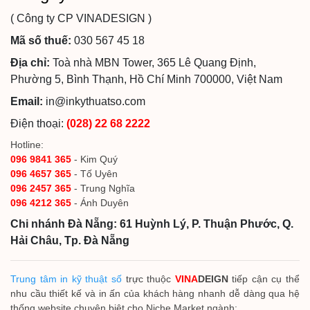
( Công ty CP VINADESIGN )
Mã số thuế:
030 567 45 18
Địa chỉ:
Toà nhà MBN Tower, 365 Lê Quang Định,
Phường 5, Bình Thạnh, Hồ Chí Minh 700000, Việt Nam
Email:
in@inkythuatso.com
Điện thoại:
(028) 22 68 2222
Hotline:
096 9841 365
- Kim Quý
096 4657 365
- Tố Uyên
096 2457 365
- Trung Nghĩa
096 4212 365
- Ánh Duyên
Chi nhánh Đà Nẵng: 61 Huỳnh Lý, P. Thuận Phước, Q.
Hải Châu, Tp. Đà Nẵng
Trung tâm in kỹ thuật số
trực thuộc
VINA
DEIGN
tiếp cận cụ thể
nhu cầu thiết kế và in ấn của khách hàng nhanh dễ dàng qua hệ
thống website chuyên biệt cho Niche Market ngành: