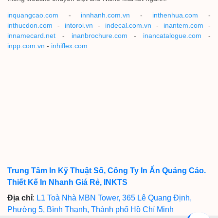
inquangcao.com
-
innhanh.com.vn
-
inthenhua.com
-
inthucdon.com
-
intoroi.vn
-
indecal.com.vn
-
inantem.com
-
innamecard.net
-
inanbrochure.com
-
inancatalogue.com
-
inpp.com.vn
-
inhiflex.com
Trung Tâm In Kỹ Thuật Số, Công Ty In Ấn Quảng Cáo.
Thiết Kế In Nhanh Giá Rẻ, INKTS
Địa chỉ
:
L1 Toà Nhà MBN Tower, 365 Lê Quang Định,
Phường 5, Bình Thạnh, Thành phố Hồ Chí Minh