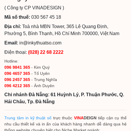
( Công ty CP VINADESIGN )
Mã số thuế:
030 567 45 18
Địa chỉ:
Toà nhà MBN Tower, 365 Lê Quang Định,
Phường 5, Bình Thạnh, Hồ Chí Minh 700000, Việt Nam
Email:
in@inkythuatso.com
Điện thoại:
(028) 22 68 2222
Hotline:
096 9841 365
- Kim Quý
096 4657 365
- Tố Uyên
096 2457 365
- Trung Nghĩa
096 4212 365
- Ánh Duyên
Chi nhánh Đà Nẵng: 61 Huỳnh Lý, P. Thuận Phước, Q.
Hải Châu, Tp. Đà Nẵng
Trung tâm in kỹ thuật số
trực thuộc
VINA
DEIGN
tiếp cận cụ thể
nhu cầu thiết kế và in ấn của khách hàng nhanh dễ dàng qua hệ
thống website chuyên biệt cho Niche Market ngành: