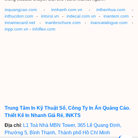
inquangcao.com
-
innhanh.com.vn
-
inthenhua.com
-
inthucdon.com
-
intoroi.vn
-
indecal.com.vn
-
inantem.com
-
innamecard.net
-
inanbrochure.com
-
inancatalogue.com
-
inpp.com.vn
-
inhiflex.com
Trung Tâm In Kỹ Thuật Số, Công Ty In Ấn Quảng Cáo.
Thiết Kế In Nhanh Giá Rẻ, INKTS
Địa chỉ
:
L1 Toà Nhà MBN Tower, 365 Lê Quang Định,
Phường 5, Bình Thạnh, Thành phố Hồ Chí Minh