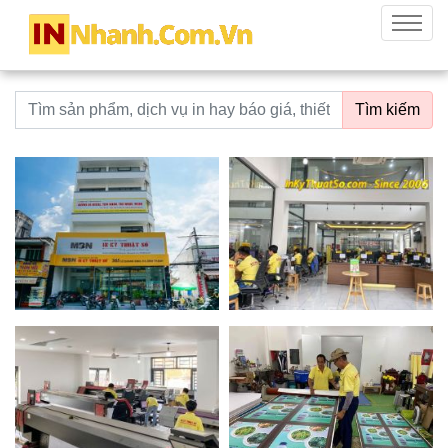
innhanh.com.vn
Menu
Từ khoá tìm kiếm
Tìm kiếm