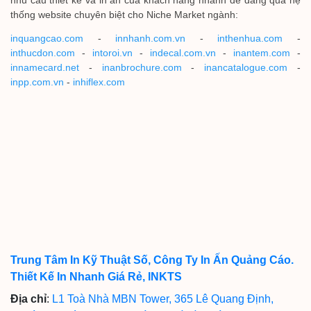
nhu cầu thiết kế và in ấn của khách hàng nhanh dễ dàng qua hệ
thống website chuyên biệt cho Niche Market ngành:
inquangcao.com
-
innhanh.com.vn
-
inthenhua.com
-
inthucdon.com
-
intoroi.vn
-
indecal.com.vn
-
inantem.com
-
innamecard.net
-
inanbrochure.com
-
inancatalogue.com
-
inpp.com.vn
-
inhiflex.com
Trung Tâm In Kỹ Thuật Số, Công Ty In Ấn Quảng Cáo.
Thiết Kế In Nhanh Giá Rẻ, INKTS
Địa chỉ
:
L1 Toà Nhà MBN Tower, 365 Lê Quang Định,