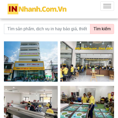
innhanh.com.vn
Menu
Từ khoá tìm kiếm
Tìm kiếm