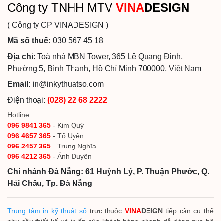
Công ty TNHH MTV
VINA
DESIGN
( Công ty CP VINADESIGN )
Mã số thuế:
030 567 45 18
Địa chỉ:
Toà nhà MBN Tower, 365 Lê Quang Định,
Phường 5, Bình Thạnh, Hồ Chí Minh 700000, Việt Nam
Email:
in@inkythuatso.com
Điện thoại:
(028) 22 68 2222
Hotline:
096 9841 365
- Kim Quý
096 4657 365
- Tố Uyên
096 2457 365
- Trung Nghĩa
096 4212 365
- Ánh Duyên
Chi nhánh Đà Nẵng: 61 Huỳnh Lý, P. Thuận Phước, Q.
Hải Châu, Tp. Đà Nẵng
Trung tâm in kỹ thuật số
trực thuộc
VINA
DEIGN
tiếp cận cụ thể