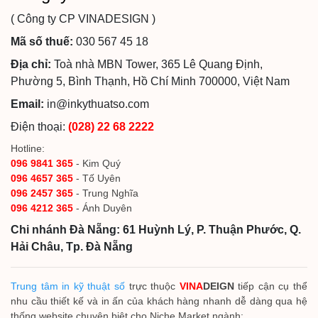
( Công ty CP VINADESIGN )
Mã số thuế:
030 567 45 18
Địa chỉ:
Toà nhà MBN Tower, 365 Lê Quang Định,
Phường 5, Bình Thạnh, Hồ Chí Minh 700000, Việt Nam
Email:
in@inkythuatso.com
Điện thoại:
(028) 22 68 2222
Hotline:
096 9841 365
- Kim Quý
096 4657 365
- Tố Uyên
096 2457 365
- Trung Nghĩa
096 4212 365
- Ánh Duyên
Chi nhánh Đà Nẵng: 61 Huỳnh Lý, P. Thuận Phước, Q.
Hải Châu, Tp. Đà Nẵng
Trung tâm in kỹ thuật số
trực thuộc
VINA
DEIGN
tiếp cận cụ thể
nhu cầu thiết kế và in ấn của khách hàng nhanh dễ dàng qua hệ
thống website chuyên biệt cho Niche Market ngành: