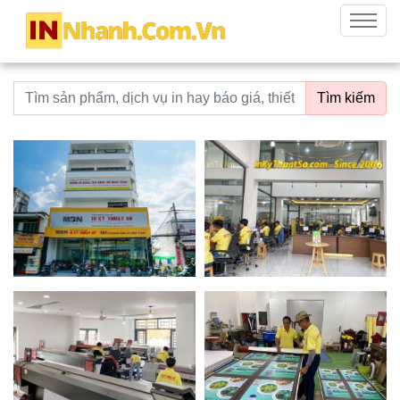
innhanh.com.vn
Menu
Từ khoá tìm kiếm
Tìm kiếm