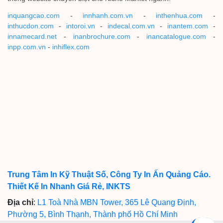
inquangcao.com
-
innhanh.com.vn
-
inthenhua.com
-
inthucdon.com
-
intoroi.vn
-
indecal.com.vn
-
inantem.com
-
innamecard.net
-
inanbrochure.com
-
inancatalogue.com
-
inpp.com.vn
-
inhiflex.com
Trung Tâm In Kỹ Thuật Số, Công Ty In Ấn Quảng Cáo.
Thiết Kế In Nhanh Giá Rẻ, INKTS
Địa chỉ
:
L1 Toà Nhà MBN Tower, 365 Lê Quang Định,
Phường 5, Bình Thạnh, Thành phố Hồ Chí Minh