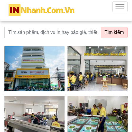
innhanh.com.vn
Menu
Từ khoá tìm kiếm
Tìm kiếm