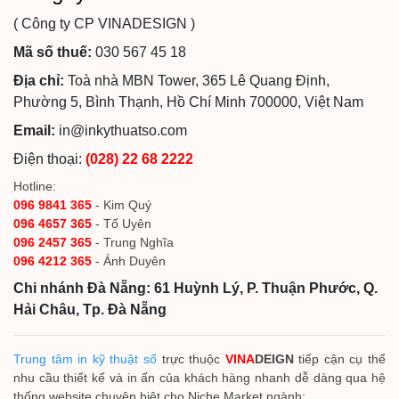
( Công ty CP VINADESIGN )
Mã số thuế:
030 567 45 18
Địa chỉ:
Toà nhà MBN Tower, 365 Lê Quang Định,
Phường 5, Bình Thạnh, Hồ Chí Minh 700000, Việt Nam
Email:
in@inkythuatso.com
Điện thoại:
(028) 22 68 2222
Hotline:
096 9841 365
- Kim Quý
096 4657 365
- Tố Uyên
096 2457 365
- Trung Nghĩa
096 4212 365
- Ánh Duyên
Chi nhánh Đà Nẵng: 61 Huỳnh Lý, P. Thuận Phước, Q.
Hải Châu, Tp. Đà Nẵng
Trung tâm in kỹ thuật số
trực thuộc
VINA
DEIGN
tiếp cận cụ thể
nhu cầu thiết kế và in ấn của khách hàng nhanh dễ dàng qua hệ
thống website chuyên biệt cho Niche Market ngành: