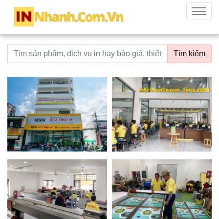
innhanh.com.vn
Menu
Từ khoá tìm kiếm
Tìm kiếm