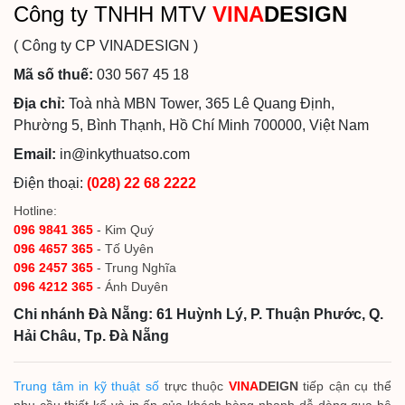
Công ty TNHH MTV
VINA
DESIGN
( Công ty CP VINADESIGN )
Mã số thuế:
030 567 45 18
Địa chỉ:
Toà nhà MBN Tower, 365 Lê Quang Định,
Phường 5, Bình Thạnh, Hồ Chí Minh 700000, Việt Nam
Email:
in@inkythuatso.com
Điện thoại:
(028) 22 68 2222
Hotline:
096 9841 365
- Kim Quý
096 4657 365
- Tố Uyên
096 2457 365
- Trung Nghĩa
096 4212 365
- Ánh Duyên
Chi nhánh Đà Nẵng: 61 Huỳnh Lý, P. Thuận Phước, Q.
Hải Châu, Tp. Đà Nẵng
Trung tâm in kỹ thuật số
trực thuộc
VINA
DEIGN
tiếp cận cụ thể