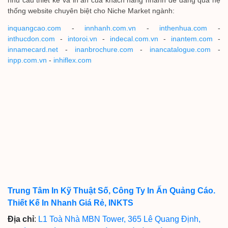
nhu cầu thiết kế và in ấn của khách hàng nhanh dễ dàng qua hệ
thống website chuyên biệt cho Niche Market ngành:
inquangcao.com
-
innhanh.com.vn
-
inthenhua.com
-
inthucdon.com
-
intoroi.vn
-
indecal.com.vn
-
inantem.com
-
innamecard.net
-
inanbrochure.com
-
inancatalogue.com
-
inpp.com.vn
-
inhiflex.com
Trung Tâm In Kỹ Thuật Số, Công Ty In Ấn Quảng Cáo.
Thiết Kế In Nhanh Giá Rẻ, INKTS
Địa chỉ
:
L1 Toà Nhà MBN Tower, 365 Lê Quang Định,