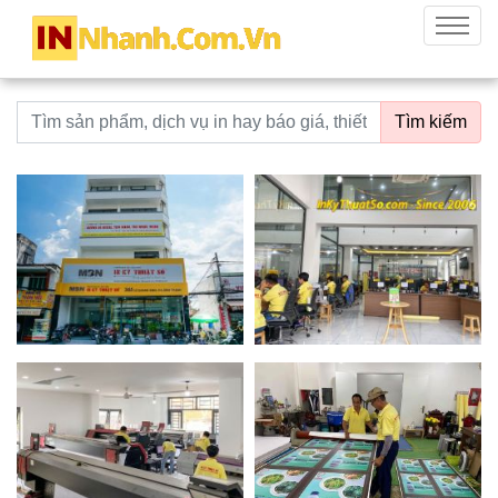
innhanh.com.vn
Menu
Từ khoá tìm kiếm
Tìm kiếm