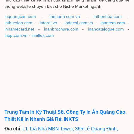
nhu cầu thiết kế và in ấn của khách hàng nhanh dễ dàng qua hệ
thống website chuyên biệt cho Niche Market ngành:
inquangcao.com
-
innhanh.com.vn
-
inthenhua.com
-
inthucdon.com
-
intoroi.vn
-
indecal.com.vn
-
inantem.com
-
innamecard.net
-
inanbrochure.com
-
inancatalogue.com
-
inpp.com.vn
-
inhiflex.com
Trung Tâm In Kỹ Thuật Số, Công Ty In Ấn Quảng Cáo.
Thiết Kế In Nhanh Giá Rẻ, INKTS
Địa chỉ
:
L1 Toà Nhà MBN Tower, 365 Lê Quang Định,