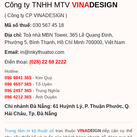
Công ty TNHH MTV
VINA
DESIGN
( Công ty CP VINADESIGN )
Mã số thuế:
030 567 45 18
Địa chỉ:
Toà nhà MBN Tower, 365 Lê Quang Định,
Phường 5, Bình Thạnh, Hồ Chí Minh 700000, Việt Nam
Email:
in@inkythuatso.com
Điện thoại:
(028) 22 68 2222
Hotline:
096 9841 365
- Kim Quý
096 4657 365
- Tố Uyên
096 2457 365
- Trung Nghĩa
096 4212 365
- Ánh Duyên
Chi nhánh Đà Nẵng: 61 Huỳnh Lý, P. Thuận Phước, Q.
Hải Châu, Tp. Đà Nẵng
Trung tâm in kỹ thuật số
trực thuộc
VINA
DEIGN
tiếp cận cụ thể