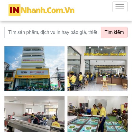
innhanh.com.vn
Menu
Từ khoá tìm kiếm
Tìm kiếm