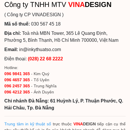
Công ty TNHH MTV
VINA
DESIGN
( Công ty CP VINADESIGN )
Mã số thuế:
030 567 45 18
Địa chỉ:
Toà nhà MBN Tower, 365 Lê Quang Định,
Phường 5, Bình Thạnh, Hồ Chí Minh 700000, Việt Nam
Email:
in@inkythuatso.com
Điện thoại:
(028) 22 68 2222
Hotline:
096 9841 365
- Kim Quý
096 4657 365
- Tố Uyên
096 2457 365
- Trung Nghĩa
096 4212 365
- Ánh Duyên
Chi nhánh Đà Nẵng: 61 Huỳnh Lý, P. Thuận Phước, Q.
Hải Châu, Tp. Đà Nẵng
Trung tâm in kỹ thuật số
trực thuộc
VINA
DEIGN
tiếp cận cụ thể