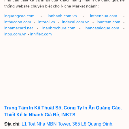
nhu cầu thiết kế và in ấn của khách hàng nhanh dễ dàng qua hệ
thống website chuyên biệt cho Niche Market ngành:
inquangcao.com
-
innhanh.com.vn
-
inthenhua.com
-
inthucdon.com
-
intoroi.vn
-
indecal.com.vn
-
inantem.com
-
innamecard.net
-
inanbrochure.com
-
inancatalogue.com
-
inpp.com.vn
-
inhiflex.com
Trung Tâm In Kỹ Thuật Số, Công Ty In Ấn Quảng Cáo.
Thiết Kế In Nhanh Giá Rẻ, INKTS
Địa chỉ
:
L1 Toà Nhà MBN Tower, 365 Lê Quang Định,