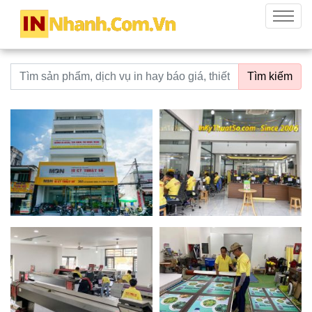
innhanh.com.vn
Menu
Từ khoá tìm kiếm
Tìm kiếm