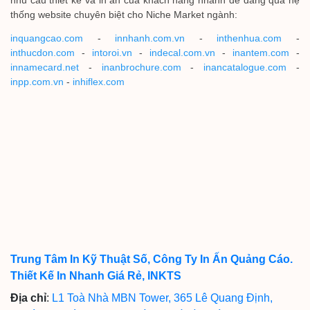
nhu cầu thiết kế và in ấn của khách hàng nhanh dễ dàng qua hệ
thống website chuyên biệt cho Niche Market ngành:
inquangcao.com
-
innhanh.com.vn
-
inthenhua.com
-
inthucdon.com
-
intoroi.vn
-
indecal.com.vn
-
inantem.com
-
innamecard.net
-
inanbrochure.com
-
inancatalogue.com
-
inpp.com.vn
-
inhiflex.com
Trung Tâm In Kỹ Thuật Số, Công Ty In Ấn Quảng Cáo.
Thiết Kế In Nhanh Giá Rẻ, INKTS
Địa chỉ
:
L1 Toà Nhà MBN Tower, 365 Lê Quang Định,