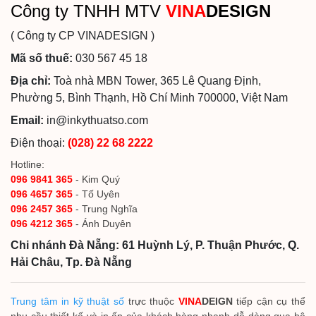
Công ty TNHH MTV
VINA
DESIGN
( Công ty CP VINADESIGN )
Mã số thuế:
030 567 45 18
Địa chỉ:
Toà nhà MBN Tower, 365 Lê Quang Định,
Phường 5, Bình Thạnh, Hồ Chí Minh 700000, Việt Nam
Email:
in@inkythuatso.com
Điện thoại:
(028) 22 68 2222
Hotline:
096 9841 365
- Kim Quý
096 4657 365
- Tố Uyên
096 2457 365
- Trung Nghĩa
096 4212 365
- Ánh Duyên
Chi nhánh Đà Nẵng: 61 Huỳnh Lý, P. Thuận Phước, Q.
Hải Châu, Tp. Đà Nẵng
Trung tâm in kỹ thuật số
trực thuộc
VINA
DEIGN
tiếp cận cụ thể