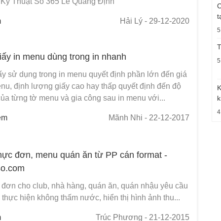
n Kỹ Thuật Số 365 Lê Quang Định
C
t
m
Hải Lý
- 29-12-2020
5
T
giấy in menu dùng trong in nhanh
5
ấy sử dụng trong in menu quyết định phần lớn đến giá
nu, định lượng giấy cao hay thấp quyết định đến độ
K
ủa từng tờ menu và gia công sau in menu với...
k
4
em
Mãnh Nhi
- 22-12-2017
hực đơn, menu quán ăn từ PP cán format -
so.com
 đơn cho club, nhà hàng, quán ăn, quán nhậu yêu cầu
u thực hiện không thấm nước, hiển thị hình ảnh thu...
m
Trúc Phương
- 21-12-2015