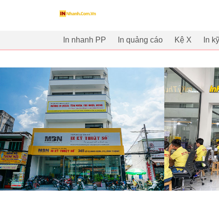
innhanh.com.vn
In nhanh PP
In quảng cáo
Kệ X
In k