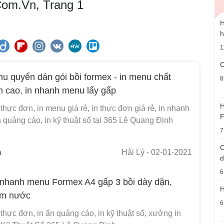
Com.Vn, Trang 1
H
h
1
C
nu quyển dán gói bồi formex - in menu chất
8
h cao, in nhanh menu lấy gấp
H
 thực đơn, in menu giá rẻ, in thực đơn giá rẻ, in nhanh
F
ấn quảng cáo, in kỹ thuật số tại 365 Lê Quang Định
7
C
m
Hải Lý
- 02-01-2021
d
6
nhanh menu Formex A4 gấp 3 bồi dày dặn,
H
ấm nước
6
 thực đơn, in ấn quảng cáo, in kỹ thuật số, xưởng in