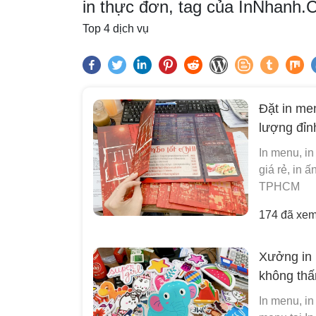
in thực đơn, tag của InNhanh.
Top 4 dịch vụ
Đặt in me
lượng đỉn
In menu, in
giá rẻ, in 
TPHCM
174 đã xe
Xưởng in 
không th
In menu, in