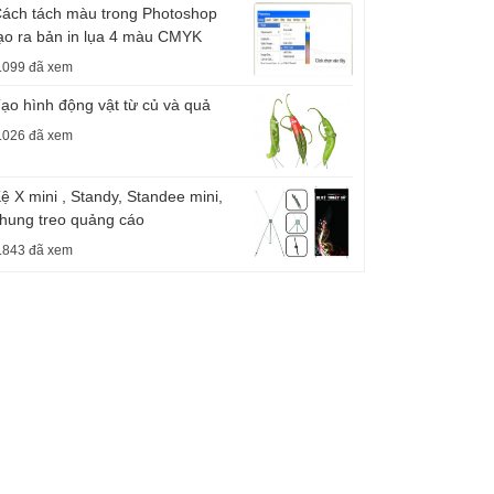
ách tách màu trong Photoshop
ạo ra bản in lụa 4 màu CMYK
.099 đã xem
ạo hình động vật từ củ và quả
.026 đã xem
ệ X mini , Standy, Standee mini,
hung treo quảng cáo
.843 đã xem