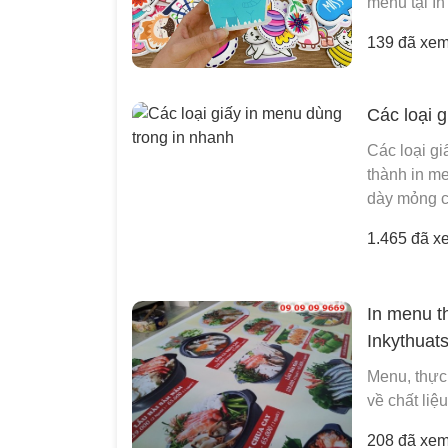
menu tại I
139 đã xe
Các loại 
Các loại gi
thành in me
dày mỏng c
1.465 đã x
In menu t
Inkythuat
Menu, thực
về chất liệ
208 đã xe