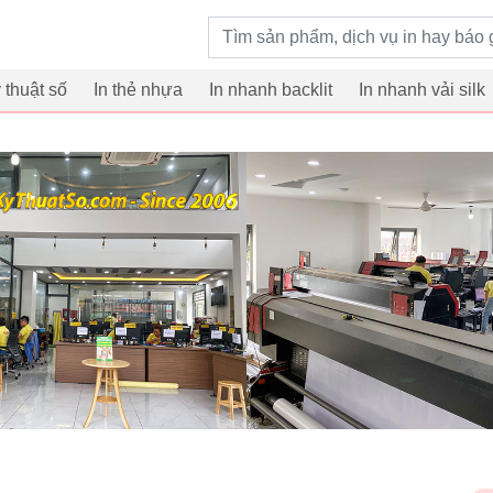
Từ khoá tìm kiếm
ỹ thuật số
In thẻ nhựa
In nhanh backlit
In nhanh vải silk