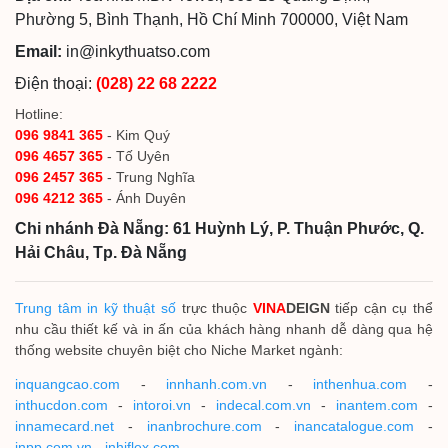
Phường 5, Bình Thạnh, Hồ Chí Minh 700000, Việt Nam
Email:
in@inkythuatso.com
Điện thoại:
(028) 22 68 2222
Hotline:
096 9841 365
- Kim Quý
096 4657 365
- Tố Uyên
096 2457 365
- Trung Nghĩa
096 4212 365
- Ánh Duyên
Chi nhánh Đà Nẵng: 61 Huỳnh Lý, P. Thuận Phước, Q.
Hải Châu, Tp. Đà Nẵng
Trung tâm in kỹ thuật số
trực thuộc
VINA
DEIGN
tiếp cận cụ thể
nhu cầu thiết kế và in ấn của khách hàng nhanh dễ dàng qua hệ
thống website chuyên biệt cho Niche Market ngành:
inquangcao.com
-
innhanh.com.vn
-
inthenhua.com
-
inthucdon.com
-
intoroi.vn
-
indecal.com.vn
-
inantem.com
-
innamecard.net
-
inanbrochure.com
-
inancatalogue.com
-
inpp.com.vn
-
inhiflex.com