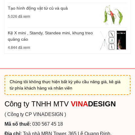
Tạo hình động vật từ củ và quả
5.026 đã xem
Kệ X mini , Standy, Standee mini, khung treo
quảng cáo
4.844 đã xem
Chúng tôi không thực hiện bất kỳ yêu cầu nâng giá, kê giá
từ phía khách hàng và nhân viên
Công ty TNHH MTV
VINA
DESIGN
( Công ty CP VINADESIGN )
Mã số thuế:
030 567 45 18
Địa chỉ:
Toà nhà MBN Tower, 365 Lê Quang Định,