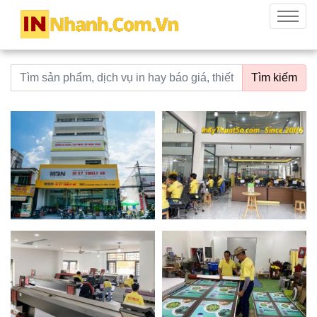
innhanh.com.vn
Menu
Từ khoá tìm kiếm
Tìm kiếm