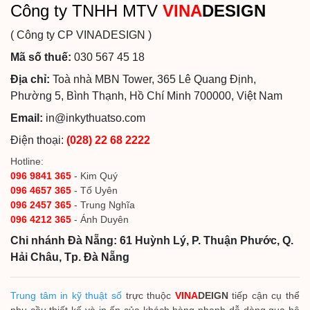
Công ty TNHH MTV
VINA
DESIGN
( Công ty CP VINADESIGN )
Mã số thuế:
030 567 45 18
Địa chỉ:
Toà nhà MBN Tower, 365 Lê Quang Định,
Phường 5, Bình Thạnh, Hồ Chí Minh 700000, Việt Nam
Email:
in@inkythuatso.com
Điện thoại:
(028) 22 68 2222
Hotline:
096 9841 365
- Kim Quý
096 4657 365
- Tố Uyên
096 2457 365
- Trung Nghĩa
096 4212 365
- Ánh Duyên
Chi nhánh Đà Nẵng: 61 Huỳnh Lý, P. Thuận Phước, Q.
Hải Châu, Tp. Đà Nẵng
Trung tâm in kỹ thuật số
trực thuộc
VINA
DEIGN
tiếp cận cụ thể