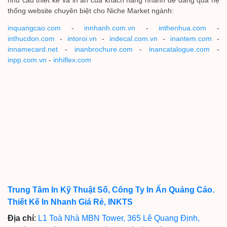
nhu cầu thiết kế và in ấn của khách hàng nhanh dễ dàng qua hệ
thống website chuyên biệt cho Niche Market ngành:
inquangcao.com
-
innhanh.com.vn
-
inthenhua.com
-
inthucdon.com
-
intoroi.vn
-
indecal.com.vn
-
inantem.com
-
innamecard.net
-
inanbrochure.com
-
inancatalogue.com
-
inpp.com.vn
-
inhiflex.com
Trung Tâm In Kỹ Thuật Số, Công Ty In Ấn Quảng Cáo.
Thiết Kế In Nhanh Giá Rẻ, INKTS
Địa chỉ
:
L1 Toà Nhà MBN Tower, 365 Lê Quang Định,