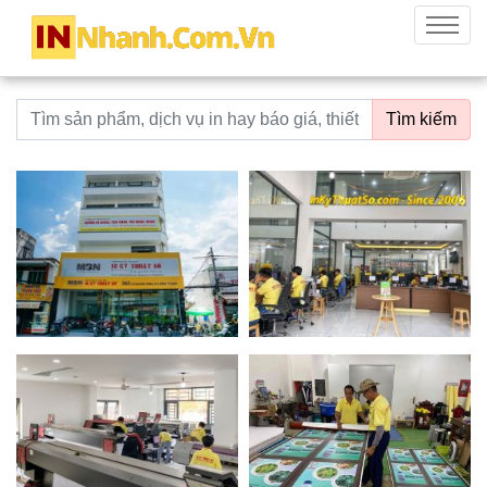
innhanh.com.vn
Menu
Từ khoá tìm kiếm
Tìm kiếm