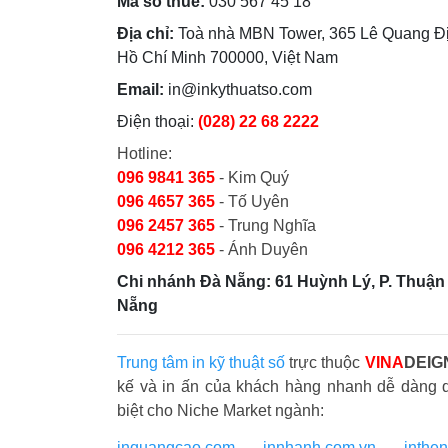
Mã số thuế:
030 567 45 18
Địa chỉ:
Toà nhà MBN Tower, 365 Lê Quang Đị
Hồ Chí Minh 700000, Việt Nam
Email:
in@inkythuatso.com
Điện thoại:
(028) 22 68 2222
Hotline:
096 9841 365
- Kim Quý
096 4657 365
- Tố Uyên
096 2457 365
- Trung Nghĩa
096 4212 365
- Ánh Duyên
Chi nhánh Đà Nẵng: 61 Huỳnh Lý, P. Thuận 
Nẵng
Trung tâm in kỹ thuật số
trực thuộc
VINA
DEIG
kế và in ấn của khách hàng nhanh dễ dàng 
biệt cho Niche Market ngành:
inquangcao.com
-
innhanh.com.vn
-
inthe