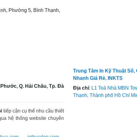
nh, Phường 5, Bình Thạnh,
Trung Tâm In Kỹ Thuật Số, 
Nhanh Giá Rẻ, INKTS
Phước, Q. Hải Châu, Tp. Đà
Địa chỉ
:
L1 Toà Nhà MBN Tow
Thạnh, Thành phố Hồ Chí M
N
tiếp cận cụ thể nhu cầu thiết
qua hệ thống website chuyên
nhua.com
-
inthucdon.com
-