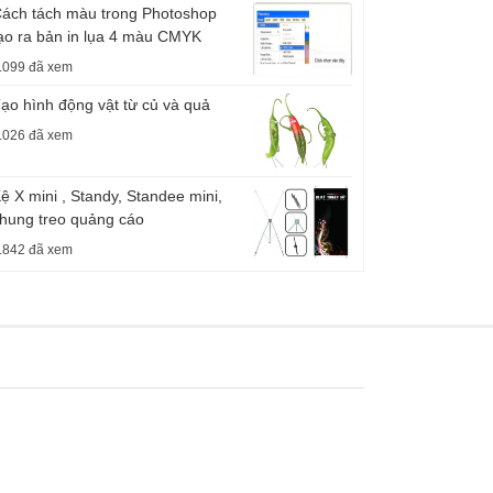
ách tách màu trong Photoshop
ạo ra bản in lụa 4 màu CMYK
.099 đã xem
ạo hình động vật từ củ và quả
.026 đã xem
ệ X mini , Standy, Standee mini,
hung treo quảng cáo
.842 đã xem