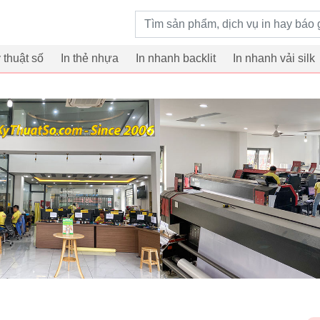
Từ khoá tìm kiếm
ỹ thuật số
In thẻ nhựa
In nhanh backlit
In nhanh vải silk