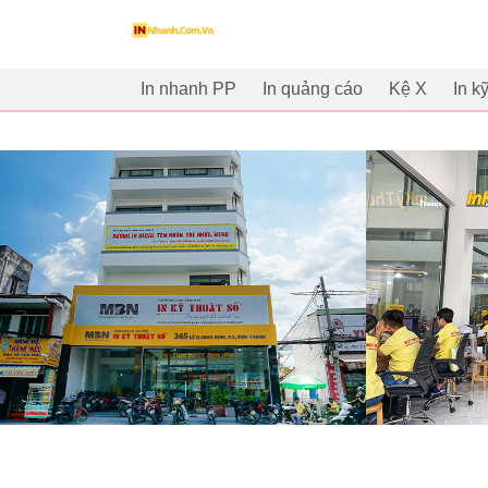
innhanh.com.vn
In nhanh PP
In quảng cáo
Kệ X
In k