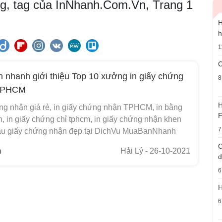
ng, tag của InNhanh.Com.Vn, Trang 1
H
h
1
C
n nhanh giới thiệu Top 10 xưởng in giấy chứng
8
 TPHCM
H
ứng nhận giá rẻ, in giấy chứng nhận TPHCM, in bằng
F
, in giấy chứng chỉ tphcm, in giấy chứng nhận khen
7
u giấy chứng nhận đẹp tại DichVu MuaBanNhanh
C
m
Hải Lý
- 26-10-2021
d
6
H
6