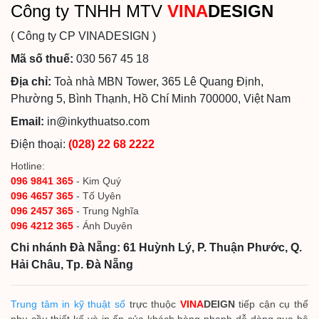
Công ty TNHH MTV
VINA
DESIGN
( Công ty CP VINADESIGN )
Mã số thuế:
030 567 45 18
Địa chỉ:
Toà nhà MBN Tower, 365 Lê Quang Định,
Phường 5, Bình Thạnh, Hồ Chí Minh 700000, Việt Nam
Email:
in@inkythuatso.com
Điện thoại:
(028) 22 68 2222
Hotline:
096 9841 365
- Kim Quý
096 4657 365
- Tố Uyên
096 2457 365
- Trung Nghĩa
096 4212 365
- Ánh Duyên
Chi nhánh Đà Nẵng: 61 Huỳnh Lý, P. Thuận Phước, Q.
Hải Châu, Tp. Đà Nẵng
Trung tâm in kỹ thuật số
trực thuộc
VINA
DEIGN
tiếp cận cụ thể