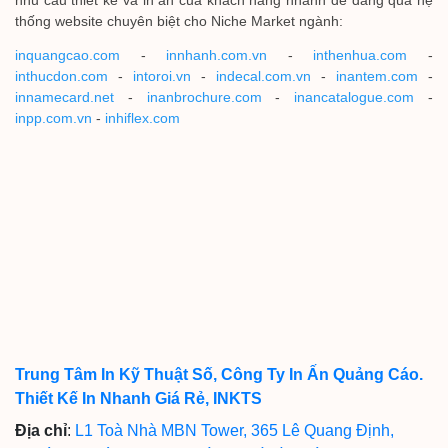
nhu cầu thiết kế và in ấn của khách hàng nhanh dễ dàng qua hệ
thống website chuyên biệt cho Niche Market ngành:
inquangcao.com
-
innhanh.com.vn
-
inthenhua.com
-
inthucdon.com
-
intoroi.vn
-
indecal.com.vn
-
inantem.com
-
innamecard.net
-
inanbrochure.com
-
inancatalogue.com
-
inpp.com.vn
-
inhiflex.com
Trung Tâm In Kỹ Thuật Số, Công Ty In Ấn Quảng Cáo.
Thiết Kế In Nhanh Giá Rẻ, INKTS
Địa chỉ
:
L1 Toà Nhà MBN Tower, 365 Lê Quang Định,