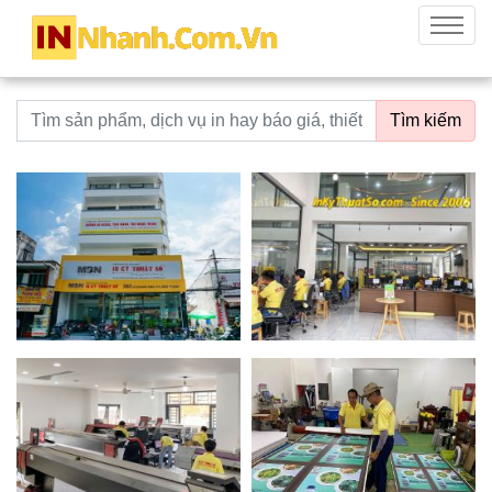
innhanh.com.vn
Menu
Từ khoá tìm kiếm
Tìm kiếm