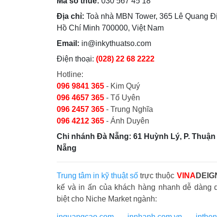
Mã số thuế:
030 567 45 18
Địa chỉ:
Toà nhà MBN Tower, 365 Lê Quang Đị
Hồ Chí Minh 700000, Việt Nam
Email:
in@inkythuatso.com
Điện thoại:
(028) 22 68 2222
Hotline:
096 9841 365
- Kim Quý
096 4657 365
- Tố Uyên
096 2457 365
- Trung Nghĩa
096 4212 365
- Ánh Duyên
Chi nhánh Đà Nẵng: 61 Huỳnh Lý, P. Thuận 
Nẵng
Trung tâm in kỹ thuật số
trực thuộc
VINA
DEIG
kế và in ấn của khách hàng nhanh dễ dàng 
biệt cho Niche Market ngành:
inquangcao.com
-
innhanh.com.vn
-
inthe