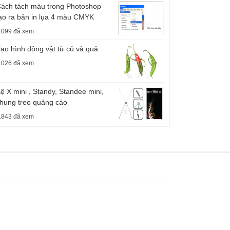
ách tách màu trong Photoshop
ạo ra bản in lụa 4 màu CMYK
.099 đã xem
ạo hình động vật từ củ và quả
.026 đã xem
ệ X mini , Standy, Standee mini,
hung treo quảng cáo
.843 đã xem