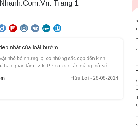
nNhanh.Com.Vn, Trang 1
H
h
1
C
đẹp nhất của loài bướm
8
vật nhỏ bé nhưng lại có những sắc đẹp đến kinh
H
hể bạn quan tâm: > In PP có keo cán màng mờ số...
F
em
Hữu Lợi
- 28-08-2014
7
C
d
6
H
6