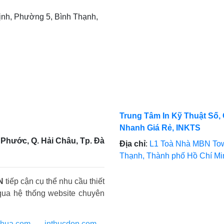
nh, Phường 5, Bình Thạnh,
Trung Tâm In Kỹ Thuật Số, 
Nhanh Giá Rẻ, INKTS
Phước, Q. Hải Châu, Tp. Đà
Địa chỉ
:
L1 Toà Nhà MBN Tow
Thạnh, Thành phố Hồ Chí M
N
tiếp cận cụ thể nhu cầu thiết
qua hệ thống website chuyên
nhua.com
-
inthucdon.com
-