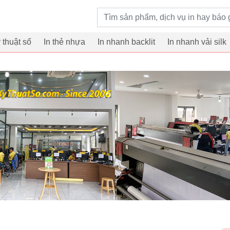
Từ khoá tìm kiếm
ỹ thuật số
In thẻ nhựa
In nhanh backlit
In nhanh vải silk