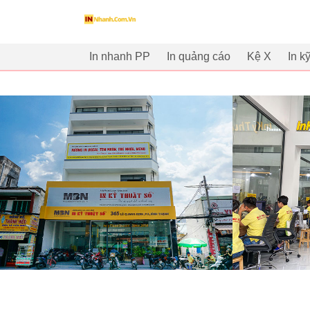
innhanh.com.vn
In nhanh PP
In quảng cáo
Kệ X
In k