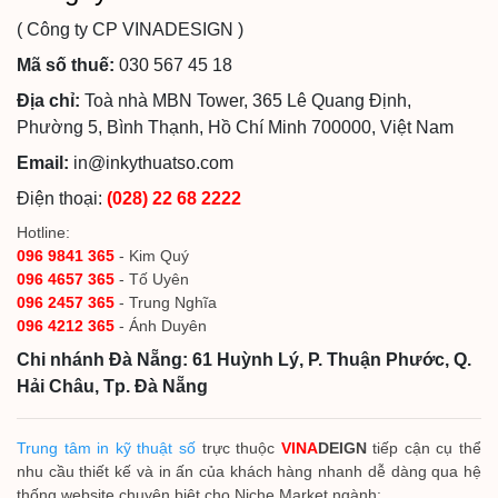
( Công ty CP VINADESIGN )
Mã số thuế:
030 567 45 18
Địa chỉ:
Toà nhà MBN Tower, 365 Lê Quang Định,
Phường 5, Bình Thạnh, Hồ Chí Minh 700000, Việt Nam
Email:
in@inkythuatso.com
Điện thoại:
(028) 22 68 2222
Hotline:
096 9841 365
- Kim Quý
096 4657 365
- Tố Uyên
096 2457 365
- Trung Nghĩa
096 4212 365
- Ánh Duyên
Chi nhánh Đà Nẵng: 61 Huỳnh Lý, P. Thuận Phước, Q.
Hải Châu, Tp. Đà Nẵng
Trung tâm in kỹ thuật số
trực thuộc
VINA
DEIGN
tiếp cận cụ thể
nhu cầu thiết kế và in ấn của khách hàng nhanh dễ dàng qua hệ
thống website chuyên biệt cho Niche Market ngành: