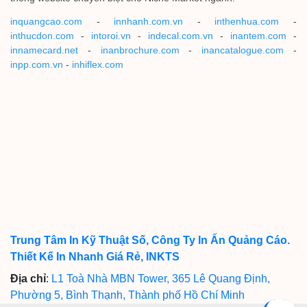
inquangcao.com
-
innhanh.com.vn
-
inthenhua.com
-
inthucdon.com
-
intoroi.vn
-
indecal.com.vn
-
inantem.com
-
innamecard.net
-
inanbrochure.com
-
inancatalogue.com
-
inpp.com.vn
-
inhiflex.com
Trung Tâm In Kỹ Thuật Số, Công Ty In Ấn Quảng Cáo.
Thiết Kế In Nhanh Giá Rẻ, INKTS
Địa chỉ
:
L1 Toà Nhà MBN Tower, 365 Lê Quang Định,
Phường 5, Bình Thạnh, Thành phố Hồ Chí Minh