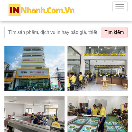
innhanh.com.vn
Menu
Từ khoá tìm kiếm
Tìm kiếm